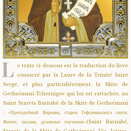
Saint Sophrony l’Athonite
Staritsa Marie Makovkine
Archimandrite Lazare (Abachidzé)
Sainte Xenia
Natalia de Vyritsa
Geronda Arsenios le Spiléote
Sainte Matrone de Moscou
Staritsa Anastasia
Gerondissa Makrina (Vassopoulou)
L
Archimandrite Nathanaël (Pospelov)
e texte ci-dessous est la traduction du livre
consacré par la Laure de la Trinité Saint
Père Héliodore
Serge, et plus particulièrement, la Skite de
Gethsémani-Tchernigov qui lui est rattachée, au
Saint Starets Barnabé de la Skite de Gethsémani
: «Преподобный Варнава, старец Гефсиманского скита.
Житие, письма, духовные поучения».(Saint Barnabé,
Starets de la Skite de Gethsémani. Vie, lettres,