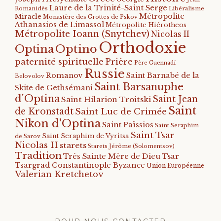
Laure de la Trinité-Saint Serge
Romanidès
Libéralisme
Métropolite
Miracle
Monastère des Grottes de Pskov
Athanasios de Limassol
Métropolite Hiérotheos
Métropolite Ioann (Snytchev)
Nicolas II
Orthodoxie
Optino
Optina
paternité spirituelle
Prière
Père Guennadi
Russie
Romanov
Saint Barnabé de la
Belovolov
Saint Barsanuphe
Skite de Gethsémani
d'Optina
Saint Jean
Saint Hilarion Troitski
Saint
de Kronstadt
Saint Luc de Crimée
Nikon d'Optina
Saint Païssios
Saint Seraphim
Saint Tsar
Saint Seraphim de Vyritsa
de Sarov
Nicolas II
starets
Starets Jérôme (Solomentsov)
Tradition
Tsar
Très Sainte Mère de Dieu
Tsargrad Constantinople Byzance
Union Européenne
Valerian Kretchetov