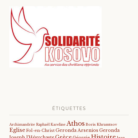
ÉTIQUETTES
Athos
Archimandrite Raphaël Kareline
Boris Khramtsov
Eglise
Geronda Arsenios
Geronda
Fol-en-Christ
Histoire
Grèce
Joseph l'Hésychaste
Géorgie
Jean