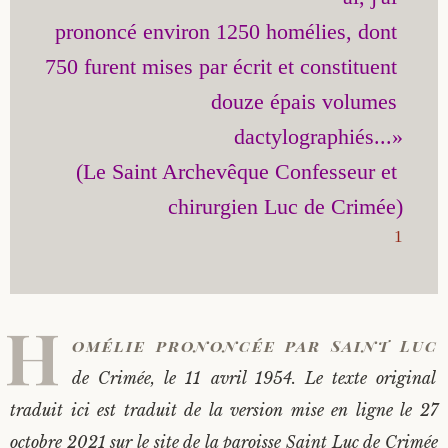
prononcé environ 1250 homélies, dont 
Saint Sophrony l’Athonite
Staritsa Marie Makovkine
Archimandrite Lazare (Abachidzé)
750 furent mises par écrit et constituent 
Sainte Xenia
Natalia de Vyritsa
Geronda Arsenios le Spiléote
douze épais volumes 
dactylographiés...»

Sainte Matrone de Moscou
Staritsa Anastasia
Gerondissa Makrina (Vassopoulou)
(Le Saint Archevêque Confesseur et 
Archimandrite Nathanaël (Pospelov)
1
Père Héliodore
H
omélie prononcée par Saint Luc
de Crimée, le 11 avril 1954. Le texte original
traduit ici est traduit de la version mise en ligne le 27
octobre 2021 sur le site de la paroisse Saint Luc de Crimée