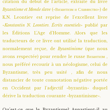
citation du début de l’article, extraite du livre
Saint Sophrony l’Athonite
Staritsa Marie Makovkine
Archimandrite Lazare (Abachidzé)
Byzantisme et Monde slave
(«Византизм и Славянство») de
K.N. Leontiev est reprise de l’excellent livre
Sainte Xenia
Natalia de Vyritsa
Geronda Arsenios le Spiléote
«
Konstantin N. Leontiev. Écrits essentiels
» publié par
les Éditions L’Age d’Homme. Alors que les
Sainte Matrone de Moscou
Staritsa Anastasia
Gerondissa Makrina (Vassopoulou)
traducteurs de ce livre ont utilisé la traduction,
normalement reçue, de
Byzantinisme
(que nous
Archimandrite Nathanaël (Pospelov)
avons respectée) pour rendre le russe Византизм ,
Père Héliodore
nous préféré recourir à un néologisme, celui de
Byzantisme, très peu usité , afin de nous
distancier de toute connotation négative portée
en Occident par l’adjectif «byzantin» duquel
dérive la traduction courante «byzantinisme».
Qu’est-ce que le Byzantisme? Appartient-il au