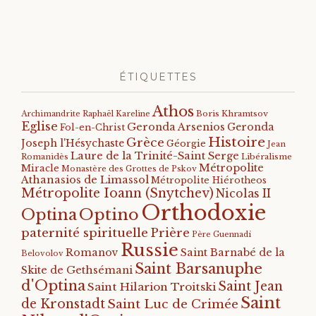
ÉTIQUETTES
Athos
Archimandrite Raphaël Kareline
Boris Khramtsov
Eglise
Geronda Arsenios
Geronda
Fol-en-Christ
Histoire
Grèce
Joseph l'Hésychaste
Géorgie
Jean
Laure de la Trinité-Saint Serge
Romanidès
Libéralisme
Métropolite
Miracle
Monastère des Grottes de Pskov
Athanasios de Limassol
Métropolite Hiérotheos
Métropolite Ioann (Snytchev)
Nicolas II
Orthodoxie
Optino
Optina
paternité spirituelle
Prière
Père Guennadi
Russie
Romanov
Saint Barnabé de la
Belovolov
Saint Barsanuphe
Skite de Gethsémani
d'Optina
Saint Jean
Saint Hilarion Troitski
Saint
de Kronstadt
Saint Luc de Crimée