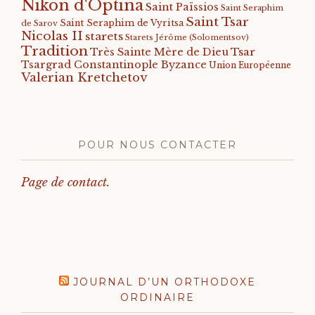
Nikon d'Optina
Saint Païssios
Saint Seraphim
Saint Tsar
Saint Seraphim de Vyritsa
de Sarov
Nicolas II
starets
Starets Jérôme (Solomentsov)
Tradition
Tsar
Très Sainte Mère de Dieu
Tsargrad Constantinople Byzance
Union Européenne
Valerian Kretchetov
POUR NOUS CONTACTER
Page de contact.
JOURNAL D’UN ORTHODOXE
ORDINAIRE