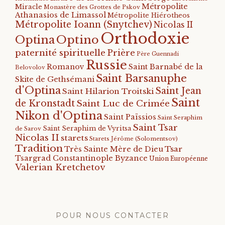
Métropolite
Miracle
Monastère des Grottes de Pskov
Athanasios de Limassol
Métropolite Hiérotheos
Métropolite Ioann (Snytchev)
Nicolas II
Orthodoxie
Optino
Optina
paternité spirituelle
Prière
Père Guennadi
Russie
Romanov
Saint Barnabé de la
Belovolov
Saint Barsanuphe
Skite de Gethsémani
d'Optina
Saint Jean
Saint Hilarion Troitski
Saint
de Kronstadt
Saint Luc de Crimée
Nikon d'Optina
Saint Païssios
Saint Seraphim
Saint Tsar
Saint Seraphim de Vyritsa
de Sarov
Nicolas II
starets
Starets Jérôme (Solomentsov)
Tradition
Tsar
Très Sainte Mère de Dieu
Tsargrad Constantinople Byzance
Union Européenne
Valerian Kretchetov
POUR NOUS CONTACTER