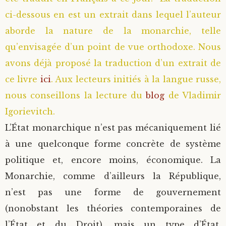
ci-dessous en est un extrait dans lequel l’auteur
Saint Sophrony l’Athonite
Staritsa Marie Makovkine
Archimandrite Lazare (Abachidzé)
aborde la nature de la monarchie, telle
Sainte Xenia
Natalia de Vyritsa
Geronda Arsenios le Spiléote
qu’envisagée d’un point de vue orthodoxe. Nous
avons déjà proposé la traduction d’un extrait de
Sainte Matrone de Moscou
Staritsa Anastasia
Gerondissa Makrina (Vassopoulou)
ce livre
ici
. Aux lecteurs initiés à la langue russe,
nous conseillons la lecture du
blog
de Vladimir
Archimandrite Nathanaël (Pospelov)
Igorievitch.
L’État monarchique n’est pas mécaniquement lié
Père Héliodore
à une quelconque forme concrète de système
politique et, encore moins, économique. La
Monarchie, comme d’ailleurs la République,
n’est pas une forme de gouvernement
(nonobstant les théories contemporaines de
l’État et du Droit), mais un type d’État.