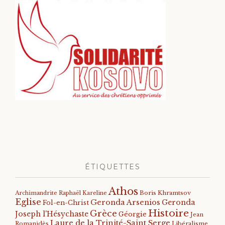
ÉTIQUETTES
Athos
Archimandrite Raphaël Kareline
Boris Khramtsov
Eglise
Geronda Arsenios
Geronda
Fol-en-Christ
Histoire
Grèce
Joseph l'Hésychaste
Géorgie
Jean
Laure de la Trinité-Saint Serge
Romanidès
Libéralisme