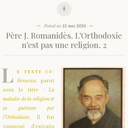
Posted on
15 mai 2016
Père J. Romanidès. L’Orthodoxie
n’est pas une religion. 2
L
e texte ci-
dessous parut
sous le titre :
La
maladie de la religion et
sa guérison par
l’Orthodoxie.
Il fut
composé d’extraits