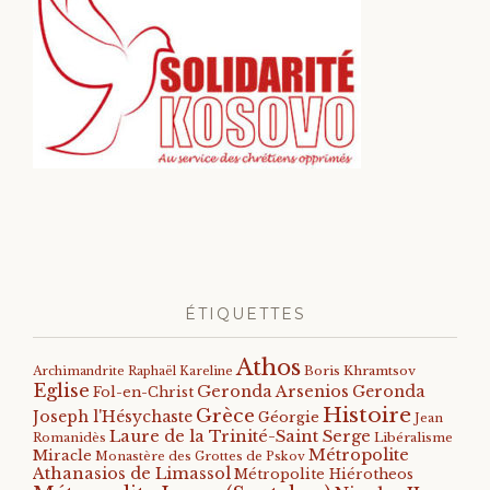
ÉTIQUETTES
Athos
Archimandrite Raphaël Kareline
Boris Khramtsov
Eglise
Geronda Arsenios
Geronda
Fol-en-Christ
Histoire
Grèce
Joseph l'Hésychaste
Géorgie
Jean
Laure de la Trinité-Saint Serge
Romanidès
Libéralisme
Métropolite
Miracle
Monastère des Grottes de Pskov
Athanasios de Limassol
Métropolite Hiérotheos