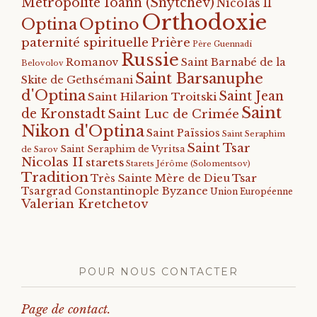
Métropolite Ioann (Snytchev)
Nicolas II
Orthodoxie
Optino
Optina
paternité spirituelle
Prière
Père Guennadi
Russie
Romanov
Saint Barnabé de la
Belovolov
Saint Barsanuphe
Skite de Gethsémani
d'Optina
Saint Jean
Saint Hilarion Troitski
Saint
de Kronstadt
Saint Luc de Crimée
Nikon d'Optina
Saint Païssios
Saint Seraphim
Saint Tsar
Saint Seraphim de Vyritsa
de Sarov
Nicolas II
starets
Starets Jérôme (Solomentsov)
Tradition
Tsar
Très Sainte Mère de Dieu
Tsargrad Constantinople Byzance
Union Européenne
Valerian Kretchetov
POUR NOUS CONTACTER
Page de contact.