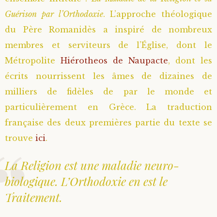
Guérison par l’Orthodoxie
. L’approche théologique
Saint Sophrony l’Athonite
Staritsa Marie Makovkine
Archimandrite Lazare (Abachidzé)
du Père Romanidès a inspiré de nombreux
Sainte Xenia
Natalia de Vyritsa
Geronda Arsenios le Spiléote
membres et serviteurs de l’Église, dont le
Métropolite
Hiérotheos de Naupacte
, dont les
Sainte Matrone de Moscou
Staritsa Anastasia
Gerondissa Makrina (Vassopoulou)
écrits nourrissent les âmes de dizaines de
milliers de fidèles de par le monde et
Archimandrite Nathanaël (Pospelov)
particulièrement en Grèce. La traduction
française des deux premières partie du texte se
Père Héliodore
trouve
ici
.
La Religion est une maladie neuro-
biologique. L’Orthodoxie en est le
Traitement.