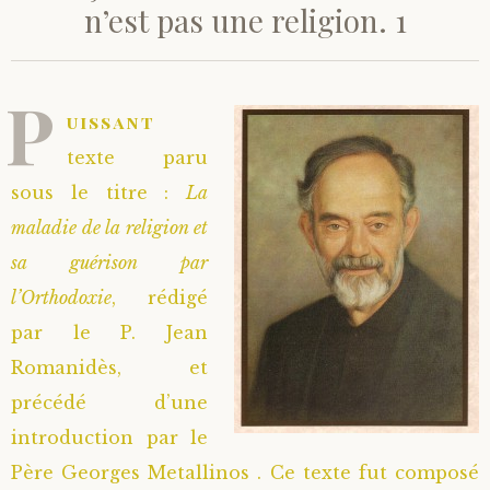
n’est pas une religion. 1
P
uissant
texte paru
sous le titre :
La
maladie de la religion et
sa guérison par
l’Orthodoxie
, rédigé
par le P. Jean
Romanidès, et
précédé d’une
introduction par le
Père Georges Metallinos . Ce texte fut composé