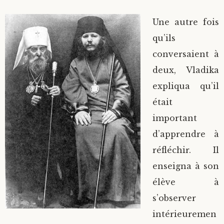
Saint Sophrony l’Athonite
Staritsa Marie Makovkine
Archimandrite Lazare (Abachidzé)
Une autre fois
qu’ils
Sainte Xenia
Natalia de Vyritsa
Geronda Arsenios le Spiléote
conversaient à
deux, Vladika
Sainte Matrone de Moscou
Staritsa Anastasia
Gerondissa Makrina (Vassopoulou)
expliqua qu’il
Archimandrite Nathanaël (Pospelov)
était
important
Père Héliodore
d’apprendre à
réfléchir. Il
enseigna à son
élève à
s’observer
intérieuremen