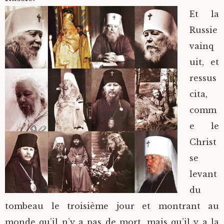
Et la
Russie
vainq
uit, et
ressus
cita,
comm
e le
Christ
se
levant
du
tombeau le troisième jour et montrant au
monde qu’il n’y a pas de mort, mais qu’il y a la