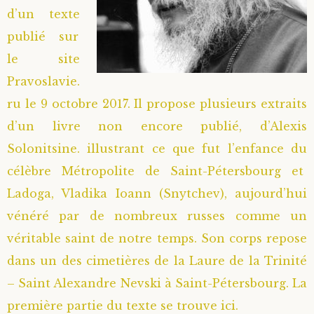
d’un texte
Saint Hilarion (Troïtski)
Saint Spyridon
Métropolite Zénobe (Majouga)
Archimandrite Adrien (Kirsanov)
Entretiens
publié sur
le site
Saint Jean de Kronstadt
Archimandrite Alipi (Voronov)
Famille spirituelle
Pravoslavie.
Saint Laurent de Tchernigov
Archimandrite Andronique (Loukach)
Portraits
ru le 9 octobre 2017. Il propose plusieurs extraits
d’un livre non encore publié, d’Alexis
Saint Nikon d’Optina
Archimandrite Athénogène (Agapov)
Solonitsine. illustrant ce que fut l’enfance du
célèbre Métropolite de Saint-Pétersbourg et
Saint Seraphim de Sarov
Higoumène Boris (Kramtsov)
Ladoga, Vladika Ioann (Snytchev), aujourd’hui
vénéré par de nombreux russes comme un
Saint Seraphim de Vyritsa
Bienheureuses et Staritsas
véritable saint de notre temps. Son corps repose
Saint Serge de Radonège
Bienheureuse Lioubouchka
Geronda Grigorios de Dochiariou
dans un des cimetières de la Laure de la Trinité
– Saint Alexandre Nevski à Saint-Pétersbourg. La
Saint Siméon (Jelnine)
Bienheureuse Maria Ivanovna
Archimandrite Hippolyte (Khaline)
première partie du texte se trouve ici.