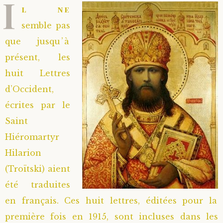
I
l ne
semble pas
que jusqu’à
présent, les
huit Lettres
d’Occident,
écrites par le
Saint
Hiéromartyr
Hilarion
(Troïtski) aient
été traduites
en français. Ces huit lettres, éditées pour la
première fois en 1915, sont incluses dans les