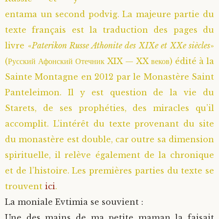
entama un second podvig. La majeure partie du
Saint Sophrony l’Athonite
Staritsa Marie Makovkine
Archimandrite Lazare (Abachidzé)
texte français est la traduction des pages du
Sainte Xenia
Natalia de Vyritsa
Geronda Arsenios le Spiléote
livre «
Paterikon Russe Athonite des XIXe et XXe siècles
»
(Русский Афонский Отечник XIX — XX веков) édité à la
Sainte Matrone de Moscou
Staritsa Anastasia
Gerondissa Makrina (Vassopoulou)
Sainte Montagne en 2012 par le Monastère Saint
Panteleimon. Il y est question de la vie du
Archimandrite Nathanaël (Pospelov)
Starets, de ses prophéties, des miracles qu’il
accomplit. L’intérêt du texte provenant du site
Père Héliodore
du monastère est double, car outre sa dimension
spirituelle, il relève également de la chronique
et de l’histoire. Les premières parties du texte se
trouvent
ici
.
La moniale Evtimia se souvient :
Une des mains de ma petite maman la faisait