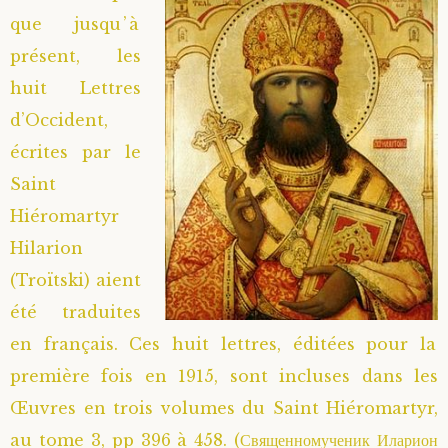
que jusqu’à
présent, les
huit Lettres
d’Occident,
écrites par le
Saint
Hiéromartyr
Hilarion
(Troïtski) aient
été traduites
en français. Ces huit lettres, éditées pour la
première fois en 1915, sont incluses dans les
Œuvres en trois volumes du Saint Hiéromartyr,
au tome 3, pp 396 à 458. (Священномученик Иларион