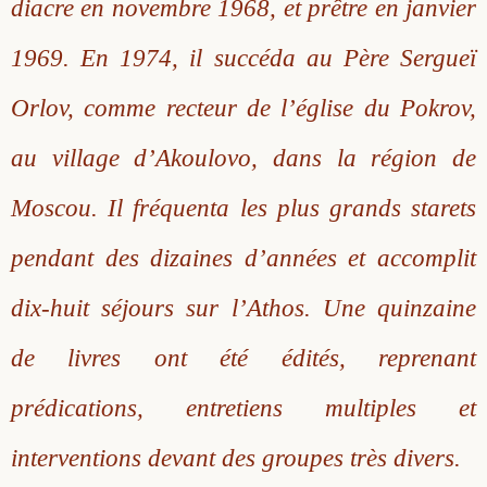
diacre en novembre 1968, et prêtre en janvier
Saint Sophrony l’Athonite
Staritsa Marie Makovkine
Archimandrite Lazare (Abachidzé)
1969. En 1974, il succéda au Père Sergueï
Sainte Xenia
Natalia de Vyritsa
Geronda Arsenios le Spiléote
Orlov, comme recteur de l’église du Pokrov,
au village d’Akoulovo, dans la région de
Sainte Matrone de Moscou
Staritsa Anastasia
Gerondissa Makrina (Vassopoulou)
Moscou. Il fréquenta les plus grands starets
Archimandrite Nathanaël (Pospelov)
pendant des dizaines d’années et accomplit
Père Héliodore
dix-huit séjours sur l’Athos. Une quinzaine
de livres ont été édités, reprenant
prédications, entretiens multiples et
interventions devant des groupes très divers.