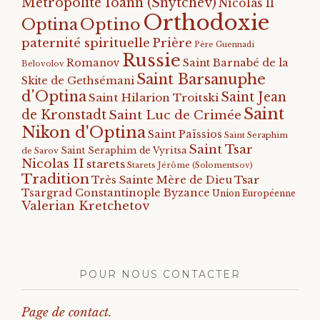
Métropolite Ioann (Snytchev)
Nicolas II
Orthodoxie
Optino
Optina
paternité spirituelle
Prière
Père Guennadi
Russie
Romanov
Saint Barnabé de la
Belovolov
Saint Barsanuphe
Skite de Gethsémani
d'Optina
Saint Jean
Saint Hilarion Troitski
Saint
de Kronstadt
Saint Luc de Crimée
Nikon d'Optina
Saint Païssios
Saint Seraphim
Saint Tsar
Saint Seraphim de Vyritsa
de Sarov
Nicolas II
starets
Starets Jérôme (Solomentsov)
Tradition
Tsar
Très Sainte Mère de Dieu
Tsargrad Constantinople Byzance
Union Européenne
Valerian Kretchetov
POUR NOUS CONTACTER
Page de contact.