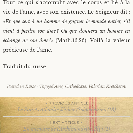
Tout ce qui s’accomplit avec le corps et lié à la
vie de l’âme, avec son existence. Le Seigneur dit :
«
Et que sert à un homme de gagner le monde entier, s’il
vient à perdre son âme ? Ou que donnera un homme en
échange de son âme ?»
(Math.16,26). Voilà la valeur
précieuse de l’âme.
Traduit du russe
Posted in
Russe
Tagged
Âme
,
Orthodoxie
,
Valerian Kretchetov
PREVIOUS ARTICLE
Le Starets Athonite Jérôme (Solomentsov) (13)
Post
NEXT ARTICLE
En mémoire de l’Archimandrite Alipi (1)