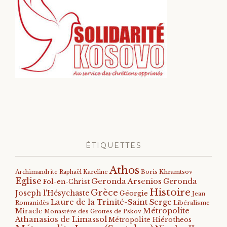
ÉTIQUETTES
Athos
Archimandrite Raphaël Kareline
Boris Khramtsov
Eglise
Geronda Arsenios
Geronda
Fol-en-Christ
Histoire
Grèce
Joseph l'Hésychaste
Géorgie
Jean
Laure de la Trinité-Saint Serge
Romanidès
Libéralisme
Métropolite
Miracle
Monastère des Grottes de Pskov
Athanasios de Limassol
Métropolite Hiérotheos