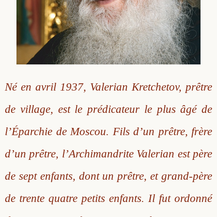
Saint Hilarion (Troïtski)
Saint Spyridon
Métropolite Zénobe (Majouga)
Archimandrite Adrien (Kirsanov)
Entretiens
Saint Jean de Kronstadt
Archimandrite Alipi (Voronov)
Famille spirituelle
Saint Laurent de Tchernigov
Archimandrite Andronique (Loukach)
Portraits
Né en avril 1937, Valerian Kretchetov, prêtre
Saint Nikon d’Optina
Archimandrite Athénogène (Agapov)
de village, est le prédicateur le plus âgé de
Saint Seraphim de Sarov
Higoumène Boris (Kramtsov)
l’Éparchie de Moscou. Fils d’un prêtre, frère
Saint Seraphim de Vyritsa
Bienheureuses et Staritsas
d’un prêtre, l’Archimandrite Valerian est père
de sept enfants, dont un prêtre, et grand-père
Saint Serge de Radonège
Bienheureuse Lioubouchka
Geronda Grigorios de Dochiariou
de trente quatre petits enfants. Il fut ordonné
Saint Siméon (Jelnine)
Bienheureuse Maria Ivanovna
Archimandrite Hippolyte (Khaline)