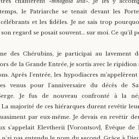
êtres chantèrent «
mnogaia leta
». Je les y accom
temps, le Patriarche se tenait devant les Porte
 célébrants et les fidèles. Je ne sais trop pourqu
son regard se posait souvent… sur moi. Ce qu’il pe
ne des Chérubins, je participai au lavement 
Lors de la Grande Entrée, je sortis avec le ripidio
ons. Après l’entrée, les hypodiacres m’appelèrent
ues venus pour l’anniversaire du décès de Sa
Serge. Je fus de nouveau confronté à la né
 La majorité de ces hiérarques durent revêtir le
quasiment par eux-même. Je devais en revêtir deu
ux s’appelait Elevtherii [Vorontsov], Évêque de
e n’ai pas entendu le nom du second. Grâce à Dieu