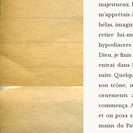
majestueux. B
m’apprêtais à
hélas, imagi
retire lui-
hypodiacres 
Dieu, je fini
entrai dans 
suite. Quelqu
son trône, 
ornements a
commença. Au
et on posa 
mains du Pat