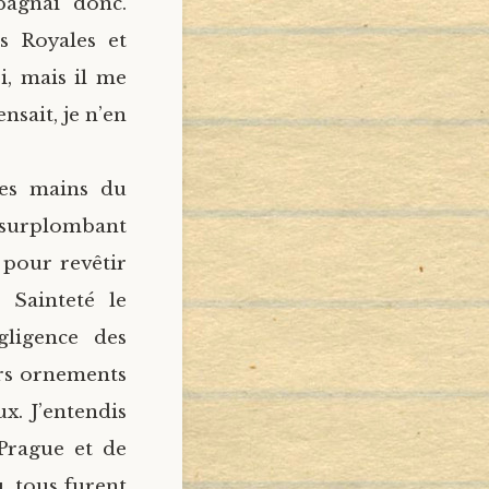
pagnai donc.
s Royales et
oi, mais il me
nsait, je n’en
des mains du
n surplombant
 pour revêtir
 Sainteté le
gligence des
urs ornements
x. J’entendis
 Prague et de
, tous furent