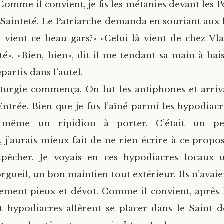
Comme il convient, je fis les métanies devant les 
 Sainteté. Le Patriarche demanda en souriant aux 
 vient ce beau gars?» «Celui-là vient de chez Vl
é». «Bien, bien», dit-il me tendant sa main à bais
partis dans l’autel.
iturgie commença. On lut les antiphones et arri
 Entrée. Bien que je fus l’aîné parmi les hypodiac
même un ripidion à porter. C’était un peu
j’aurais mieux fait de ne rien écrire à ce propos,
êcher. Je voyais en ces hypodiacres locaux 
rgueil, un bon maintien tout extérieur. Ils n’avai
lement pieux et dévot. Comme il convient, après l
et hypodiacres allèrent se placer dans le Saint d