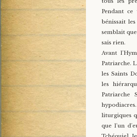
tous les pr
Pendant ce 
bénissait les
semblait que 
sais rien.
Avant l’Hym
Patriarche. 
les Saints D
les hiérarq
Patriarche 
hypodiacres.
liturgiques 
que l’un d’e
Tchéquie]. J