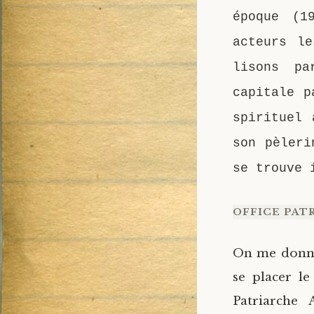
époque (1
acteurs le
lisons pa
capitale p
spirituel 
son pèleri
se trouve 
OFFICE PAT
On me donna 
se placer le
Patriarche 