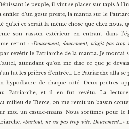
énissant le peuple, il vint se placer sur tapis à l’im
 enfiler d’un geste preste, la mantia sur le Patriarch
né qu’ici ce serait la même chose que chez nous, 
même son rasson extérieur en entrant dans l’ég
me retint : «
Doucement, doucement, n’agit pas trop 
s par revêtir le Patriarche de la mantia. Je montai s
l’autel, attendant qu’on me dise ce que je devais
’un lut les prières d’entrée… Le Patriarche alla se
un hypodiacre de chaque côté. Deux prêtres app
u Patriarche, et il en fut revêtu. La lectur
 milieu de Tierce, on me remit un bassin conte
sur moi un essuie-mains. Nous sortîmes pour le 
riarche. «
Surtout, ne va pas trop vite. Doucement…
» 