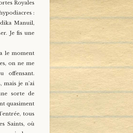
Portes Royales
hypodiacres :
adika Manuil,
er. Je fis une
va le moment
res, on ne me
 offensant.
 mais je n’ai
une sorte de
ent quasiment
’entrée, tous
es Saints, où