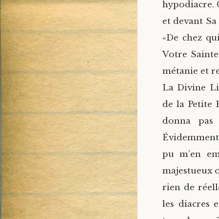
hypodiacre.
et devant Sa
«De chez qui
Votre Saintet
métanie et re
La Divine L
de la Petite
donna pas 
Évidemment, 
pu m’en emp
majestueux o
rien de réel
les diacres 