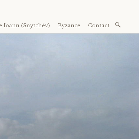
Recherc
e Ioann (Snytchëv)
Byzance
Contact