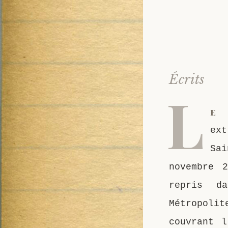
Écrits
L
e 
ext
Sa
novembre 
repris da
Métropoli
couvrant l