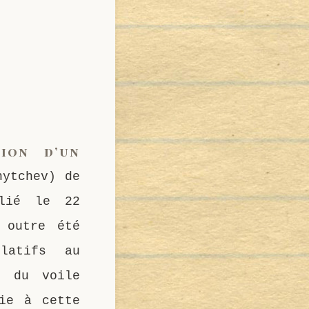
ion d’un
nytchev) de
blié le 22
 outre été
elatifs au
n du voile
sie à cette