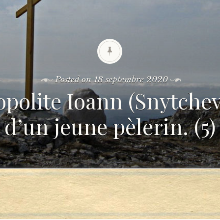
Posted on
18 septembre 2020
polite Ioann (Snytchev
d’un jeune pèlerin. (5)