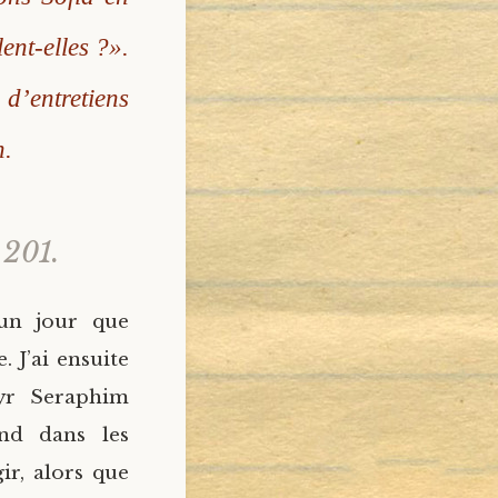
ent-elles ?».
d’entretiens
n.
 201.
 un jour que
. J’ai ensuite
tyr Seraphim
nd dans les
r, alors que