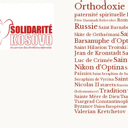
Orthodoxie
paternité spirituelle
Rom
Père Guennadi Belovolov
Russie
Saint Barnabé
Sa
Skite de Gethsémani
Barsanuphe d'Opt
Saint Hilarion Troitski
Jean de Kronstadt
Sa
Sain
Luc de Crimée
Nikon d'Optina
S
Païssios
Saint Seraphim de S
Saint
Seraphim de Vyritsa
Nicolas II
starets
Staret
Tradition
(Solomentsov)
Tsa
Sainte Mère de Dieu
Tsargrad Constantinopl
Byzance
Union Européenne
Valerian Kretchetov