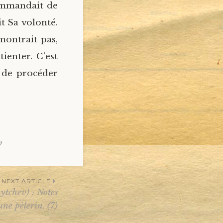
commandait de
it Sa volonté.
montrait pas,
tienter. C’est
il de procéder
v
NEXT ARTICLE
ytchev) : Notes
une pèlerin. (7)