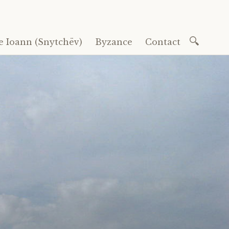
Recherc
e Ioann (Snytchëv)
Byzance
Contact