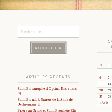
navig
Rechercher :
C
D
L
ARTICLES RÉCENTS
6
7
13
14
Saint Barsanuphe d’Optina. Entretiens
20
21
(7)
27
28
Saint Barnabé, Starets de la Skite de
« Août
Gethsémani (31)
Prière au Grand et Saint Prophète Élie