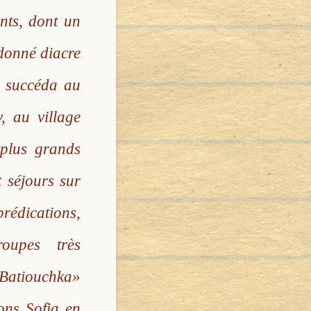
ants, dont un
rdonné diacre
l succéda au
, au village
 plus grands
t séjours sur
prédications,
roupes très
 Batiouchka»
ons Sofia en