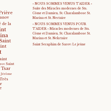
« NOUS SOMMES VENUS T'AIDER »
Suite des Miracles modernes de Sts.
Prière
Côme et Damien, St. Charalambose St.
anov
Marina et St. Nectaire
 de la
« NOUS SOMMES VENUS POUR
int
T'AIDER » Miracles modernes de Sts.
Côme et Damien, St. Charalambose St.
ina
Marina et St. Nekctaire
Saint
Saint Seraphim de Sarov: Le jeûne
int
t
aint
Saint
arov
 Tsar
s Jérôme
Très
r
e