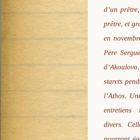
d’un prêtre,
prêtre, et g
en novembre
Père Sergue
d’Akoulovo,
starets pend
l’Athos. Une
entretiens
divers. Cel
pourront ég