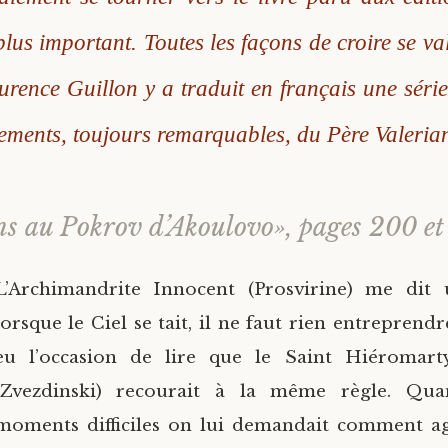
lus important. Toutes les façons de croire se val
ence Guillon y a traduit en français une série 
ements, toujours remarquables, du Père Valeria
ns au Pokrov d’Akoulovo», pages 200 et
L’Archimandrite Innocent (Prosvirine) me dit
lorsque le Ciel se tait, il ne faut rien entreprendre
eu l’occasion de lire que le Saint Hiéromar
(Zvezdinski) recourait à la même règle. Qua
moments difficiles on lui demandait comment agi