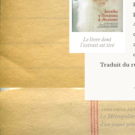
Le livre dont
l’extrait est tiré
Traduit du r
PREVIOUS ART
Le Métropolite
Post
d’un jeune pèle