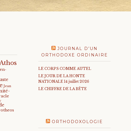
JOURNAL D’UN
ORTHODOXE ORDINAIRE
Athos
LE CORPS COMME AUTEL
-en-
LE JOUR DE LA HONTE
aste
NATIONALE 14 juillet 2026
e
Jean
LE CHIFFRE DE LA BÊTE
nité-
racle
v
de
rotheos
ORTHODOXOLOGIE