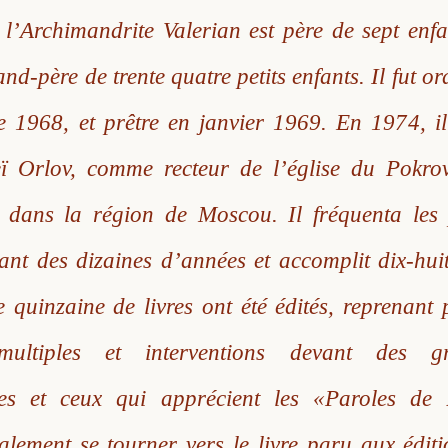
 l’Archimandrite Valerian est père de sept enf
rand-père de trente quatre petits enfants. Il fut o
 1968, et prêtre en janvier 1969. En 1974, i
ï Orlov, comme recteur de l’église du Pokrov
 dans la région de Moscou. Il fréquenta les
ant des dizaines d’années et accomplit dix-hui
 quinzaine de livres ont été édités, reprenant 
 multiples et interventions devant des g
les et ceux qui apprécient les «Paroles de
alement se tourner vers le livre paru aux éditi