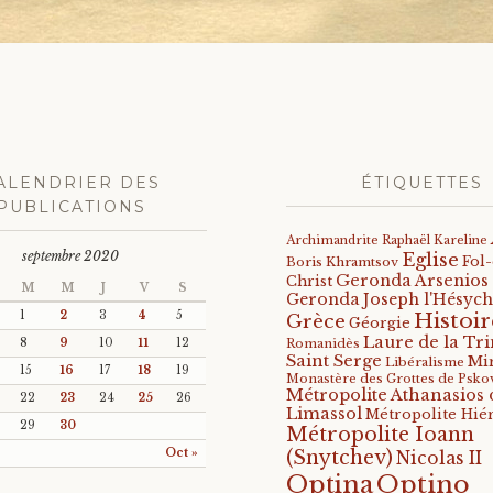
ation
ALENDRIER DES
ÉTIQUETTES
PUBLICATIONS
Archimandrite Raphaël Kareline
septembre 2020
Eglise
Fol
Boris Khramtsov
Geronda Arsenios
Christ
M
M
J
V
S
Geronda Joseph l'Hésych
Histoir
1
2
3
4
5
Grèce
Géorgie
Laure de la Tri
8
9
10
11
12
Romanidès
Saint Serge
Mi
Libéralisme
15
16
17
18
19
Monastère des Grottes de Psko
Métropolite Athanasios 
22
23
24
25
26
Limassol
Métropolite Hié
29
30
Métropolite Ioann
Oct »
(Snytchev)
Nicolas II
Optino
Optina