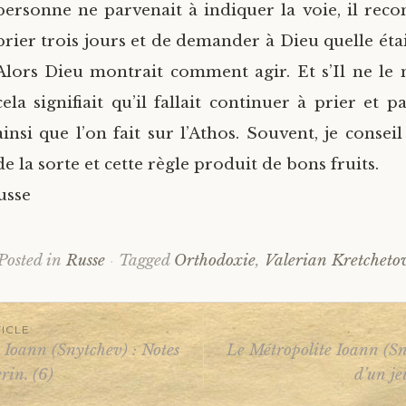
personne ne parvenait à indiquer la voie, il re
prier trois jours et de demander à Dieu quelle éta
Alors Dieu montrait comment agir. Et s’Il ne le 
cela signifiait qu’il fallait continuer à prier et pa
ainsi que l’on fait sur l’Athos. Souvent, je conse
de la sorte et cette règle produit de bons fruits.
usse
Posted in
Russe
Tagged
Orthodoxie
,
Valerian Kretcheto
ICLE
 Ioann (Snytchev) : Notes
Le Métropolite Ioann (Sn
rin. (6)
d’un je