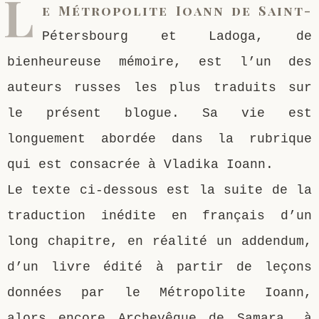
L
e Métropolite Ioann de Saint-
Saint Sophrony l’Athonite
Staritsa Marie Makovkine
Archimandrite Lazare (Abachidzé)
Pétersbourg et Ladoga, de
bienheureuse mémoire, est l’un des
Sainte Xenia
Natalia de Vyritsa
Geronda Arsenios le Spiléote
auteurs russes les plus traduits sur
Sainte Matrone de Moscou
Staritsa Anastasia
Gerondissa Makrina (Vassopoulou)
le présent blogue. Sa vie est
longuement abordée dans la rubrique
Archimandrite Nathanaël (Pospelov)
qui est consacrée à Vladika Ioann.
Père Héliodore
Le texte ci-dessous est la suite de la
traduction inédite en français d’un
long chapitre, en réalité un addendum,
d’un livre édité à partir de leçons
données par le Métropolite Ioann,
alors encore Archevêque de Samara, à