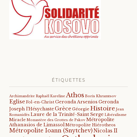
ÉTIQUETTES
Athos
Archimandrite Raphaël Kareline
Boris Khramtsov
Eglise
Geronda Arsenios
Geronda
Fol-en-Christ
Histoire
Grèce
Joseph l'Hésychaste
Géorgie
Jean
Laure de la Trinité-Saint Serge
Romanidès
Libéralisme
Métropolite
Miracle
Monastère des Grottes de Pskov
Athanasios de Limassol
Métropolite Hiérotheos
Métropolite Ioann (Snytchev)
Nicolas II