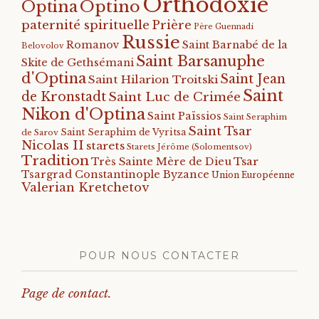
Orthodoxie
Optino
Optina
paternité spirituelle
Prière
Père Guennadi
Russie
Romanov
Saint Barnabé de la
Belovolov
Saint Barsanuphe
Skite de Gethsémani
d'Optina
Saint Jean
Saint Hilarion Troitski
Saint
de Kronstadt
Saint Luc de Crimée
Nikon d'Optina
Saint Païssios
Saint Seraphim
Saint Tsar
Saint Seraphim de Vyritsa
de Sarov
Nicolas II
starets
Starets Jérôme (Solomentsov)
Tradition
Tsar
Très Sainte Mère de Dieu
Tsargrad Constantinople Byzance
Union Européenne
Valerian Kretchetov
POUR NOUS CONTACTER
Page de contact.