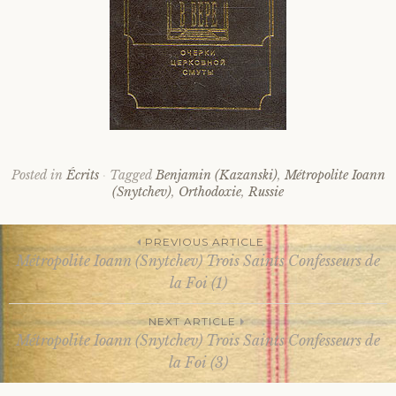
Posted in
Écrits
Tagged
Benjamin (Kazanski)
,
Métropolite Ioann
(Snytchev)
,
Orthodoxie
,
Russie
PREVIOUS ARTICLE
Métropolite Ioann (Snytchev) Trois Saints Confesseurs de
Post
la Foi (1)
NEXT ARTICLE
navigation
Métropolite Ioann (Snytchev) Trois Saints Confesseurs de
la Foi (3)