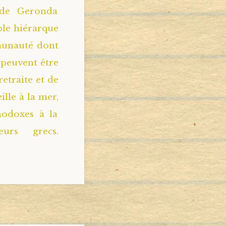
 de Geronda
ble hiérarque
munauté dont
 peuvent être
etraite et de
lle à la mer,
hodoxes à la
urs grecs.