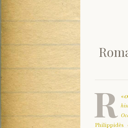
Roma
R
«
hi
Oc
Philippidès