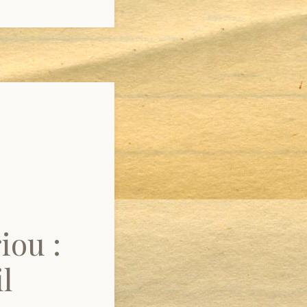
iou :
l