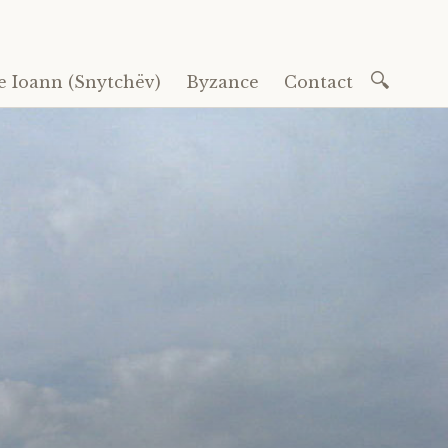
Recherc
e Ioann (Snytchëv)
Byzance
Contact