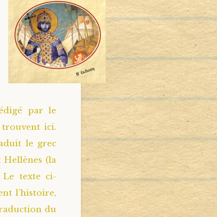
édigé par le
trouvent ici.
aduit le grec
 Hellènes (la
 Le texte ci-
t l’histoire,
 traduction du