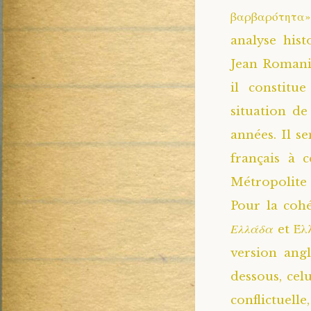
βαρβαρότητα
analyse hist
Jean Romani
il constitu
situation de
années. Il se
français à 
Métropolite 
Pour la cohé
Ελλάδα
et Έλ
version angl
dessous, cel
conflictuelle