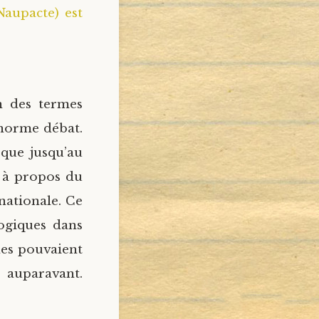
aupacte) est
n des termes
énorme débat.
 que jusqu’au
e à propos du
nationale. Ce
logiques dans
nes pouvaient
auparavant.