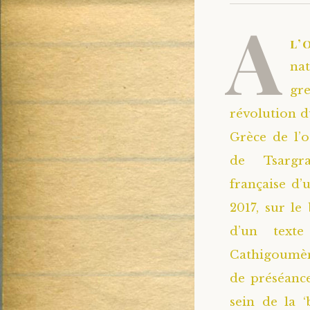
A
l’
nat
gr
révolution d
Grèce de l’
de Tsargra
française d’
2017, sur le 
d’un texte
Cathigoumèn
de préséance
sein de la 