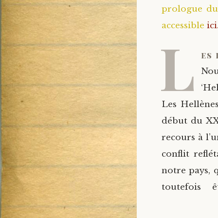
prologue du
accessible
ici
L
es
Nou
‘He
Les Hellènes
début du XXe
recours à l’
conflit refl
notre pays, 
toutefois 