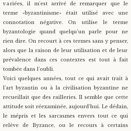
variées, il m’est arrivé de remarquer que le
Saint Sophrony l’Athonite
Staritsa Marie Makovkine
Archimandrite Lazare (Abachidzé)
terme «byzantinisme» était utilisé avec une
connotation négative. On utilise le terme
Sainte Xenia
Natalia de Vyritsa
Geronda Arsenios le Spiléote
byzantologie quand quelqu’un parle pour ne
rien dire. On recourt à ces termes sans y penser,
Sainte Matrone de Moscou
Staritsa Anastasia
Gerondissa Makrina (Vassopoulou)
alors que la raison de leur utilisation et de leur
Archimandrite Nathanaël (Pospelov)
prévalence dans ces contextes est tout à fait
tombée dans l’oubli.
Père Héliodore
Voici quelques années, tout ce qui avait trait à
l’art byzantin ou à la civilisation byzantine ne
recueillait que des railleries. Il semble que cette
attitude soit réexaminée, aujourd’hui. Le dédain,
le mépris et les sarcasmes envers tout ce qui
relève de Byzance, ou le recours à certains