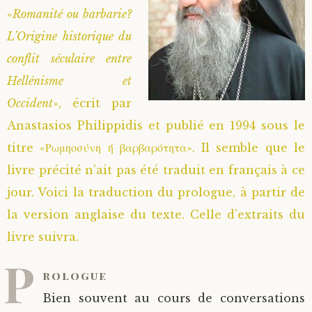
«
Romanité ou barbarie?
Saint Hilarion (Troïtski)
Saint Spyridon
Métropolite Zénobe (Majouga)
Archimandrite Adrien (Kirsanov)
Entretiens
L’Origine historique du
conflit séculaire entre
Saint Jean de Kronstadt
Archimandrite Alipi (Voronov)
Famille spirituelle
Hellénisme et
Saint Laurent de Tchernigov
Archimandrite Andronique (Loukach)
Portraits
Occident
», écrit par
Anastasios Philippidis et publié en 1994 sous le
Saint Nikon d’Optina
Archimandrite Athénogène (Agapov)
titre «Ρωμηοσύνη ή βαρβαρότητα». Il semble que le
livre précité n’ait pas été traduit en français à ce
Saint Seraphim de Sarov
Higoumène Boris (Kramtsov)
jour. Voici la traduction du prologue, à partir de
la version anglaise du texte. Celle d’extraits du
Saint Seraphim de Vyritsa
Bienheureuses et Staritsas
livre suivra.
P
Saint Serge de Radonège
Bienheureuse Lioubouchka
Geronda Grigorios de Dochiariou
rologue
Saint Siméon (Jelnine)
Bienheureuse Maria Ivanovna
Archimandrite Hippolyte (Khaline)
Bien souvent au cours de conversations