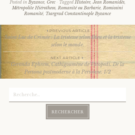
Posted in
Byzance
,
Grec
Tagged
Histoire
,
Jean Romanidès
,
Métropolite Hiérotheos
,
Romanité ou Barbarie
,
Romiosini
Romanité
,
Tsargrad Constantinople Byzance
PREVIOUS ARTICLE
Saint Luc de Crimée : La tristesse selon Dieu et la tristesse
Post
selon le monde.
NEXT ARTICLE
navigation
Geronda Ephrem, Cathigoumène de Vatopedi. De la
Persona postmoderne à la Personne. 1/2
Rechercher :