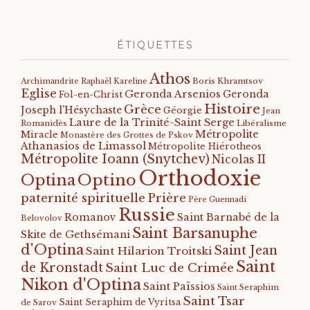
ÉTIQUETTES
Athos
Archimandrite Raphaël Kareline
Boris Khramtsov
Eglise
Geronda Arsenios
Geronda
Fol-en-Christ
Histoire
Grèce
Joseph l'Hésychaste
Géorgie
Jean
Laure de la Trinité-Saint Serge
Romanidès
Libéralisme
Métropolite
Miracle
Monastère des Grottes de Pskov
Athanasios de Limassol
Métropolite Hiérotheos
Métropolite Ioann (Snytchev)
Nicolas II
Orthodoxie
Optino
Optina
paternité spirituelle
Prière
Père Guennadi
Russie
Romanov
Saint Barnabé de la
Belovolov
Saint Barsanuphe
Skite de Gethsémani
d'Optina
Saint Jean
Saint Hilarion Troitski
Saint
de Kronstadt
Saint Luc de Crimée
Nikon d'Optina
Saint Païssios
Saint Seraphim
Saint Tsar
Saint Seraphim de Vyritsa
de Sarov