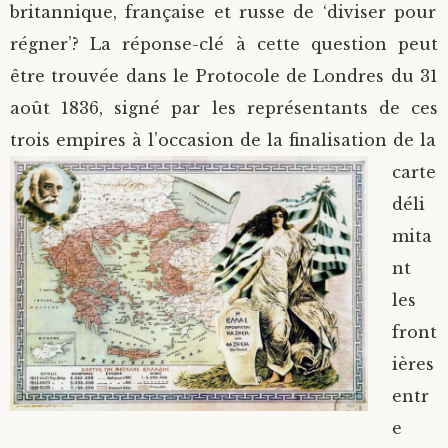
britannique, française et russe de ‘diviser pour
régner’? La réponse-clé à cette question peut
être trouvée dans le Protocole de Londres du 31
août 1836, signé par les représentants de ces
trois empires à l’occasion de
la finalisation de la
carte
déli
mita
nt
les
front
ières
entr
e