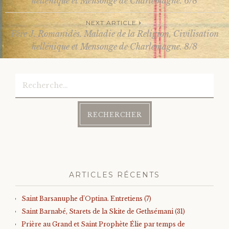
Post
hellénique et Mensonge de Charlemagne. 6/8
NEXT ARTICLE
navigation
Père J. Romanidès. Maladie de la Religion, Civilisation
hellénique et Mensonge de Charlemagne. 8/8
Rechercher :
ARTICLES RÉCENTS
Saint Barsanuphe d’Optina. Entretiens (7)
Saint Barnabé, Starets de la Skite de Gethsémani (31)
Prière au Grand et Saint Prophète Élie par temps de