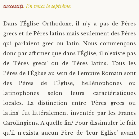
successifs
. En voici le septième.
Saint Sophrony l’Athonite
Staritsa Marie Makovkine
Archimandrite Lazare (Abachidzé)
Dans l’Église Orthodoxe, il n’y a pas de Pères
Sainte Xenia
Natalia de Vyritsa
Geronda Arsenios le Spiléote
grecs et de Pères latins mais seulement des Pères
qui parlaient grec ou latin. Nous commençons
Sainte Matrone de Moscou
Staritsa Anastasia
Gerondissa Makrina (Vassopoulou)
donc par affirmer que dans l’Église, il n’existe pas
Archimandrite Nathanaël (Pospelov)
de ‘Pères grecs’ ou de ‘Pères latins’. Tous les
Pères de l’Église au sein de l’empire Romain sont
Père Héliodore
des Pères de l’Église, hellénophones ou
latinophones selon leurs caractéristiques
locales. La distinction entre ‘Pères grecs ou
latins’ fut littéralement inventée par les Francs
Carolingiens. A quelle fin? Pour dissimuler le fait
qu’il n’exista aucun Père de ‘leur Eglise’ avant