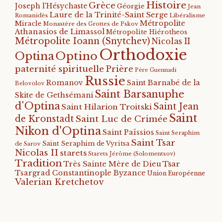
Histoire
Grèce
Joseph l'Hésychaste
Géorgie
Jean
Laure de la Trinité-Saint Serge
Romanidès
Libéralisme
Métropolite
Miracle
Monastère des Grottes de Pskov
Athanasios de Limassol
Métropolite Hiérotheos
Métropolite Ioann (Snytchev)
Nicolas II
Orthodoxie
Optino
Optina
paternité spirituelle
Prière
Père Guennadi
Russie
Romanov
Saint Barnabé de la
Belovolov
Saint Barsanuphe
Skite de Gethsémani
d'Optina
Saint Jean
Saint Hilarion Troitski
Saint
de Kronstadt
Saint Luc de Crimée
Nikon d'Optina
Saint Païssios
Saint Seraphim
Saint Tsar
Saint Seraphim de Vyritsa
de Sarov
Nicolas II
starets
Starets Jérôme (Solomentsov)
Tradition
Tsar
Très Sainte Mère de Dieu
Tsargrad Constantinople Byzance
Union Européenne
Valerian Kretchetov