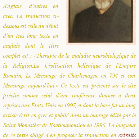
Anglais, d’autres en
Saint Hilarion (Troïtski)
Saint Spyridon
Métropolite Zénobe (Majouga)
Archimandrite Adrien (Kirsanov)
Entretiens
grec. La traduction ci-
dessous est celle du début
Saint Jean de Kronstadt
Archimandrite Alipi (Voronov)
Famille spirituelle
d’un très long texte en
Saint Laurent de Tchernigov
Archimandrite Andronique (Loukach)
Portraits
anglais dont le titre
complet est : «Thérapie de la maladie neurobiologique de
Saint Nikon d’Optina
Archimandrite Athénogène (Agapov)
la Religion.La Civilisation hellénique de l’Empire
Romain, Le Mensonge de Charlemagne en 794 et son
Saint Seraphim de Sarov
Higoumène Boris (Kramtsov)
Mensonge aujourd’hui.» Ce texte est présenté sur le site
précité comme celui d’une conférence donnée à deux
Saint Seraphim de Vyritsa
Bienheureuses et Staritsas
reprises aux États-Unis en 1997, et dont la base fut un long
Saint Serge de Radonège
Bienheureuse Lioubouchka
Geronda Grigorios de Dochiariou
article écrit en grec et publié dans un ouvrage édité par le
Saint Monastère de Koutloumousiou en 1996. La longueur
Saint Siméon (Jelnine)
Bienheureuse Maria Ivanovna
Archimandrite Hippolyte (Khaline)
de ce texte obligé d’en proposer la traduction en
extraits