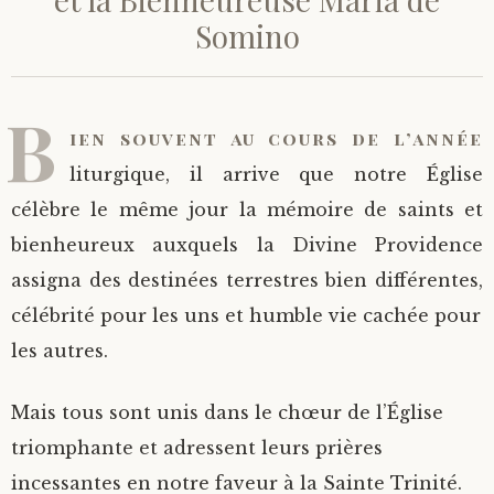
Somino
Saint Hilarion (Troïtski)
Saint Spyridon
Métropolite Zénobe (Majouga)
Archimandrite Adrien (Kirsanov)
Entretiens
Saint Jean de Kronstadt
Archimandrite Alipi (Voronov)
Famille spirituelle
B
ien souvent au cours de l’année
Saint Laurent de Tchernigov
Archimandrite Andronique (Loukach)
Portraits
liturgique, il arrive que notre Église
célèbre le même jour la mémoire de saints et
Saint Nikon d’Optina
Archimandrite Athénogène (Agapov)
bienheureux auxquels la Divine Providence
assigna des destinées terrestres bien différentes,
Saint Seraphim de Sarov
Higoumène Boris (Kramtsov)
célébrité pour les uns et humble vie cachée pour
Saint Seraphim de Vyritsa
Bienheureuses et Staritsas
les autres.
Saint Serge de Radonège
Bienheureuse Lioubouchka
Geronda Grigorios de Dochiariou
Mais tous sont unis dans le chœur de l’Église
triomphante et adressent leurs prières
Saint Siméon (Jelnine)
Bienheureuse Maria Ivanovna
Archimandrite Hippolyte (Khaline)
incessantes en notre faveur à la Sainte Trinité.