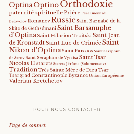
Orthodoxie
Optino
Optina
paternité spirituelle
Prière
Père Guennadi
Russie
Romanov
Saint Barnabé de la
Belovolov
Saint Barsanuphe
Skite de Gethsémani
d'Optina
Saint Jean
Saint Hilarion Troitski
Saint
de Kronstadt
Saint Luc de Crimée
Nikon d'Optina
Saint Païssios
Saint Seraphim
Saint Tsar
Saint Seraphim de Vyritsa
de Sarov
Nicolas II
starets
Starets Jérôme (Solomentsov)
Tradition
Tsar
Très Sainte Mère de Dieu
Tsargrad Constantinople Byzance
Union Européenne
Valerian Kretchetov
POUR NOUS CONTACTER
Page de contact.