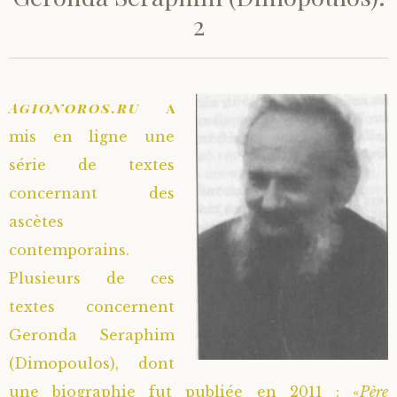
2
Agionoros.ru
a
mis en ligne une
série de textes
concernant des
ascètes
contemporains.
Plusieurs de ces
textes concernent
Geronda Seraphim
(Dimopoulos), dont
une biographie fut publiée en 2011 : «
Père