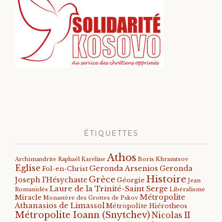
ÉTIQUETTES
Athos
Archimandrite Raphaël Kareline
Boris Khramtsov
Eglise
Geronda Arsenios
Geronda
Fol-en-Christ
Histoire
Grèce
Joseph l'Hésychaste
Géorgie
Jean
Laure de la Trinité-Saint Serge
Romanidès
Libéralisme
Métropolite
Miracle
Monastère des Grottes de Pskov
Athanasios de Limassol
Métropolite Hiérotheos
Métropolite Ioann (Snytchev)
Nicolas II