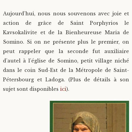
Saint Sophrony l’Athonite
Staritsa Marie Makovkine
Archimandrite Lazare (Abachidzé)
Aujourd’hui, nous nous souvenons avec joie et
action de grâce de Saint Porphyrios le
Sainte Xenia
Natalia de Vyritsa
Geronda Arsenios le Spiléote
Kavsokalivite et de la Bienheureuse Maria de
Somino. Si on ne présente plus le premier, on
Sainte Matrone de Moscou
Staritsa Anastasia
Gerondissa Makrina (Vassopoulou)
peut rappeler que la seconde fut auxiliaire
Archimandrite Nathanaël (Pospelov)
d’autel à l’église de Somino, petit village niché
dans le coin Sud-Est de la Métropole de Saint-
Père Héliodore
Pétersbourg et Ladoga. (Plus de détails à son
sujet sont disponibles
ici
).