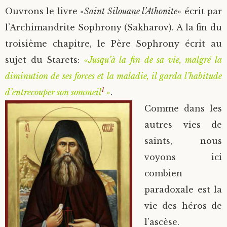
Ouvrons le livre «
Saint Silouane l’Athonite
» écrit par
l’Archimandrite Sophrony (Sakharov). A la fin du
troisième chapitre, le Père Sophrony écrit au
sujet du Starets:
«Jusqu’à la fin de sa vie, malgré la
diminution de ses forces et la maladie, il garda l’habitude
1
d’entrecouper son sommeil
»
.
Comme dans les
autres vies de
saints, nous
voyons ici
combien
paradoxale est la
vie des héros de
l’ascèse.