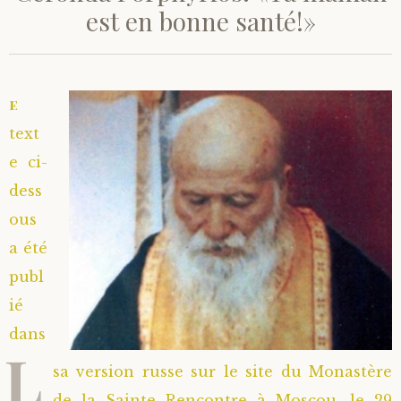
est en bonne santé!»
e
text
e ci-
dess
ous
a été
publ
ié
dans
L
sa version russe sur le site du Monastère
de la Sainte Rencontre à Moscou, le 29