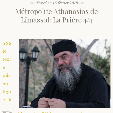
Posted on
16 février 2018
Métropolite Athanasios de
Limassol: La Prière 4/4
ans
le
text
e
mis
en
lign
e le