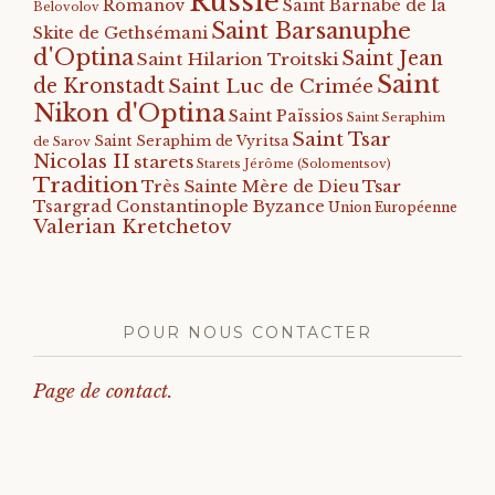
Russie
Romanov
Saint Barnabé de la
Belovolov
Saint Barsanuphe
Skite de Gethsémani
d'Optina
Saint Jean
Saint Hilarion Troitski
Saint
de Kronstadt
Saint Luc de Crimée
Nikon d'Optina
Saint Païssios
Saint Seraphim
Saint Tsar
Saint Seraphim de Vyritsa
de Sarov
Nicolas II
starets
Starets Jérôme (Solomentsov)
Tradition
Tsar
Très Sainte Mère de Dieu
Tsargrad Constantinople Byzance
Union Européenne
Valerian Kretchetov
POUR NOUS CONTACTER
Page de contact.