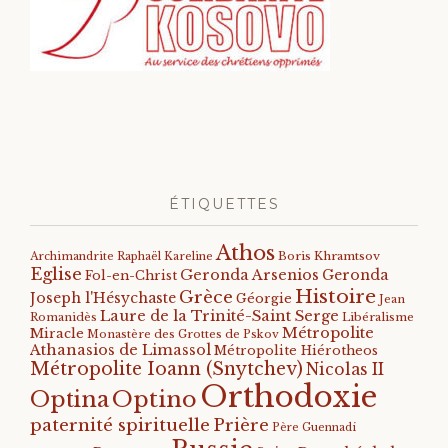
ÉTIQUETTES
Athos
Archimandrite Raphaël Kareline
Boris Khramtsov
Eglise
Geronda Arsenios
Geronda
Fol-en-Christ
Histoire
Grèce
Joseph l'Hésychaste
Géorgie
Jean
Laure de la Trinité-Saint Serge
Romanidès
Libéralisme
Métropolite
Miracle
Monastère des Grottes de Pskov
Athanasios de Limassol
Métropolite Hiérotheos
Métropolite Ioann (Snytchev)
Nicolas II
Orthodoxie
Optino
Optina
paternité spirituelle
Prière
Père Guennadi