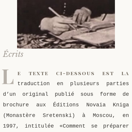
Saint Sophrony l’Athonite
Staritsa Marie Makovkine
Archimandrite Lazare (Abachidzé)
Sainte Xenia
Natalia de Vyritsa
Geronda Arsenios le Spiléote
Sainte Matrone de Moscou
Staritsa Anastasia
Gerondissa Makrina (Vassopoulou)
Écrits
Archimandrite Nathanaël (Pospelov)
L
e texte ci-dessous est la
Père Héliodore
traduction en plusieurs parties
d’un original publié sous forme de
brochure aux Éditions Novaia Kniga
(Monastère Sretenski) à Moscou, en
1997, intitulée «Comment se préparer