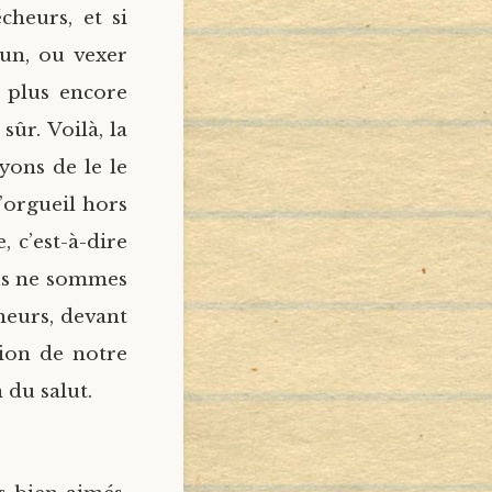
heurs, et si
un, ou vexer
 plus encore
ûr. Voilà, la
yons de le le
l’orgueil hors
 c’est-à-dire
ous ne sommes
heurs, devant
tion de notre
 du salut.