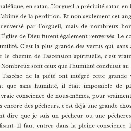
léfique, en satan. L’orgueil a précipité satan en 
s l’abîme de la perdition. Et non seulement cet an
 renversé par l’orgueil, mais de nombreux 
 l’Église de Dieu furent également renversés. Le co
humilité. C’est la plus grande des vertus qui, san
 le chemin de l’ascension spirituelle, c’est vrai
. Nombreux sont ceux que l’humilité conduisit au s
 l’ascèse de la piété ont intégré cette grande v
t que sans humilité, il était impossible de pl
 vraie conscience de nous-mêmes, pour vraiment
encore des pécheurs, c’est déjà une grande chose.
nt dire que je suis un pécheur ou une pécheress
ffisant. Il faut entrer dans la pleine conscience, 