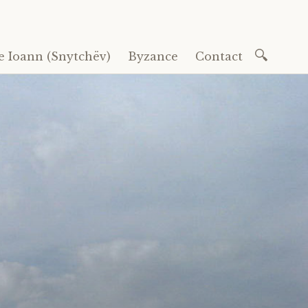
Recherc
e Ioann (Snytchëv)
Byzance
Contact