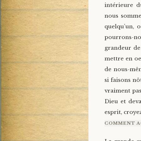
intérieure 
nous sommes
quelqu’un, 
pourrons-nou
grandeur de 
mettre en oeu
de nous-même
si faisons n
vraiment pas
Dieu et deva
esprit, croy
COMMENT A