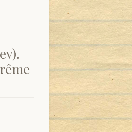
ev).
arême