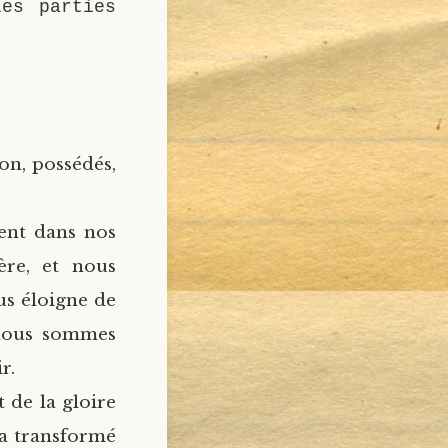
Les parties
on, possédés,
ment dans nos
re, et nous
us éloigne de
 nous sommes
r.
 de la gloire
’a transformé