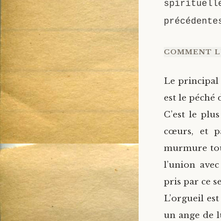
spirituell
précédente
COMMENT L
Le principal
est le péché 
C’est le plu
cœurs, et 
murmure tout
l’union ave
pris par ce s
L’orgueil es
un ange de l