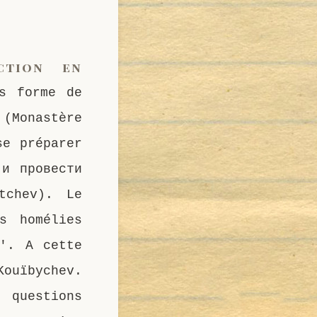
ction en
us forme de
Monastère
se préparer
 и провести
tchev). Le
s homélies
0′. A cette
Kouïbychev.
questions