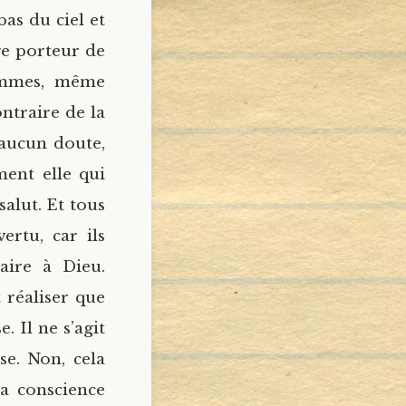
bas du ciel et
ge porteur de
hommes, même
ntraire de la
s aucun doute,
ment elle qui
alut. Et tous
ertu, car ils
aire à Dieu.
 réaliser que
 Il ne s’agit
e. Non, cela
la conscience