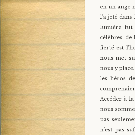
en un ange ma
l’a jeté dan
lumière fut
célèbres, de
fierté est l’
nous met sur
nous y place
les héros de
comprenaien
Accéder à la
nous sommes 
pas seuleme
n’est pas su