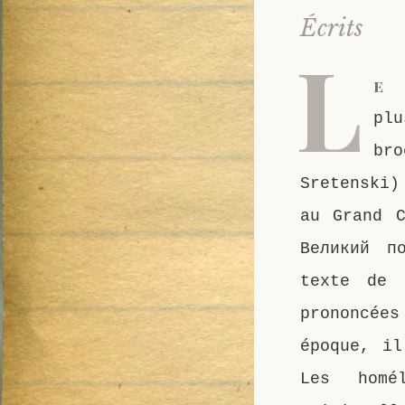
Écrits
L
e 
plu
br
Sretenski)
au Grand C
Великий п
texte de 
prononcées
époque, il
Les homé