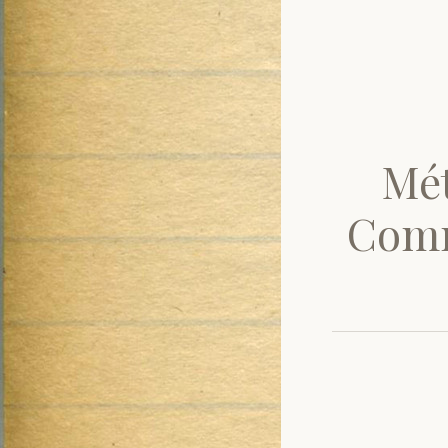
Mét
Comm