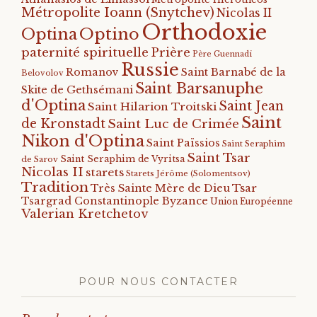
Métropolite Ioann (Snytchev)
Nicolas II
Orthodoxie
Optino
Optina
paternité spirituelle
Prière
Père Guennadi
Russie
Romanov
Saint Barnabé de la
Belovolov
Saint Barsanuphe
Skite de Gethsémani
d'Optina
Saint Jean
Saint Hilarion Troitski
Saint
de Kronstadt
Saint Luc de Crimée
Nikon d'Optina
Saint Païssios
Saint Seraphim
Saint Tsar
Saint Seraphim de Vyritsa
de Sarov
Nicolas II
starets
Starets Jérôme (Solomentsov)
Tradition
Tsar
Très Sainte Mère de Dieu
Tsargrad Constantinople Byzance
Union Européenne
Valerian Kretchetov
POUR NOUS CONTACTER