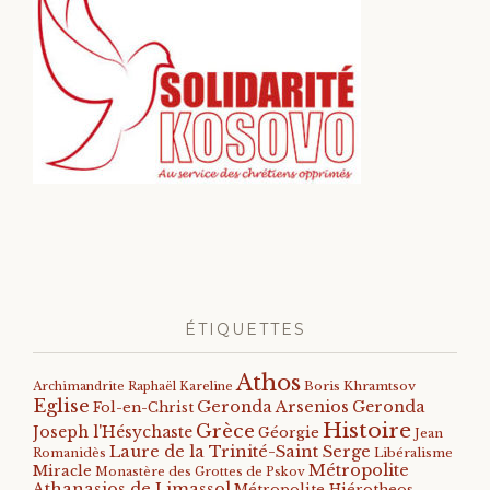
ÉTIQUETTES
Athos
Archimandrite Raphaël Kareline
Boris Khramtsov
Eglise
Geronda Arsenios
Geronda
Fol-en-Christ
Histoire
Grèce
Joseph l'Hésychaste
Géorgie
Jean
Laure de la Trinité-Saint Serge
Romanidès
Libéralisme
Métropolite
Miracle
Monastère des Grottes de Pskov
Athanasios de Limassol
Métropolite Hiérotheos