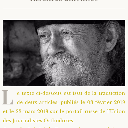
L
e texte ci-dessous est issu de la traduction
de deux articles, publiés le 08 février 2019
et le 23 mars 2018 sur le portail russe de l’Union
des Journalistes Orthodoxes.