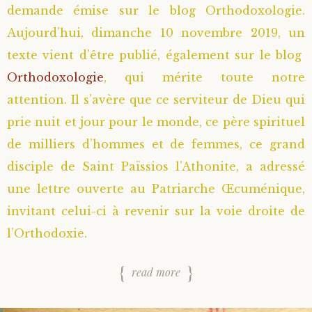
demande émise sur le blog Orthodoxologie.
Saint Sophrony l’Athonite
Staritsa Marie Makovkine
Archimandrite Lazare (Abachidzé)
Aujourd’hui, dimanche 10 novembre 2019, un
texte vient d’être publié, également sur le blog
Sainte Xenia
Natalia de Vyritsa
Geronda Arsenios le Spiléote
Orthodoxologie
, qui mérite toute notre
attention. Il s’avère que ce serviteur de Dieu qui
Sainte Matrone de Moscou
Staritsa Anastasia
Gerondissa Makrina (Vassopoulou)
prie nuit et jour pour le monde, ce père spirituel
Archimandrite Nathanaël (Pospelov)
de milliers d’hommes et de femmes, ce grand
disciple de Saint Païssios l’Athonite, a adressé
Père Héliodore
une lettre ouverte au Patriarche Œcuménique,
invitant celui-ci à revenir sur la voie droite de
l’Orthodoxie.
read more