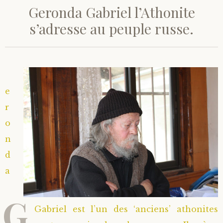
Geronda Gabriel l’Athonite
s’adresse au peuple russe.
e
r
o
n
d
a
G
Gabriel est l’un des ‘anciens’ athonites