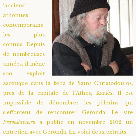
‘anciens’
athonites
contemporains
les plus
connus. Depuis
de nombreuses
années, il mène
son exploit
ascétique dans la kelia de Saint Christodoulos,
près de la capitale de l’Athos, Kariès. Il est
impossible de dénombrer les pèlerins qui
s’efforcent de rencontrer Geronda. Le site
Pravoslavie.ru
a publié en novembre 2012 un
entretien avec Geronda. En voici deux extraits.