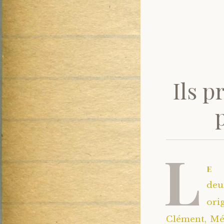
Ils p
p
L
e 
deu
ori
Clément, Mé