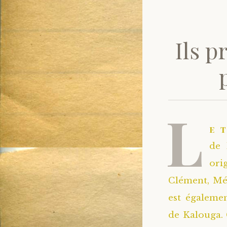
Ils p
L
e 
de 
ori
Clément, Mé
est égalemen
de Kalouga. 