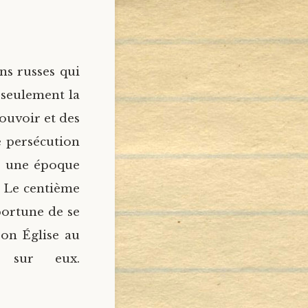
ns russes qui
 seulement la
pouvoir et des
e persécution
t une époque
. Le centième
portune de se
Son Église au
t sur eux.