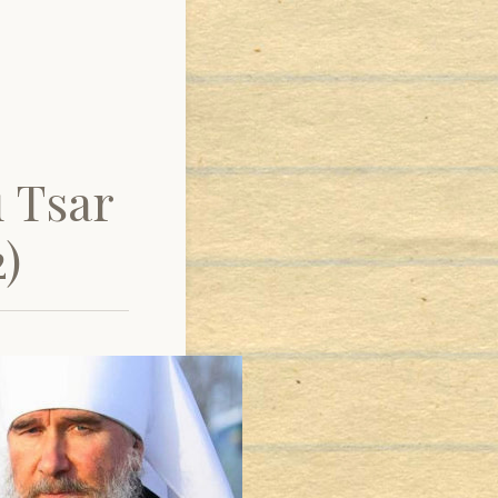
u Tsar
2)