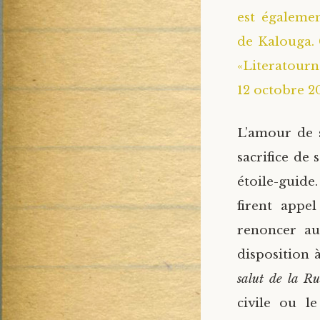
est égalemen
de Kalouga. 
«Literatourna
12 octobre 20
L’amour de s
sacrifice de
étoile-guide
firent appe
renoncer au
disposition 
salut de la Ru
civile ou l