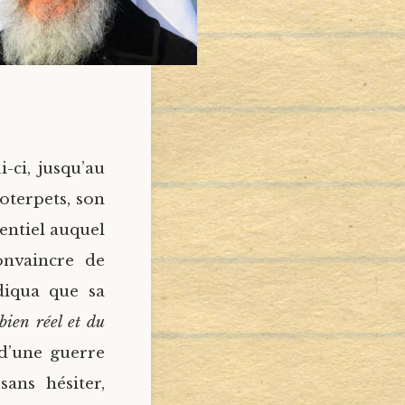
-ci, jusqu’au
oterpets, son
entiel auquel
onvaincre de
diqua que sa
ien réel et du
 d’une guerre
ans hésiter,