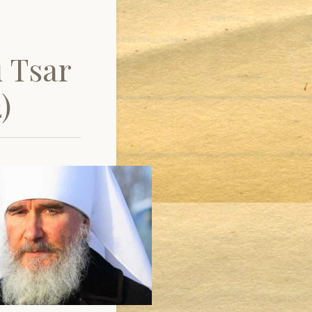
u Tsar
)