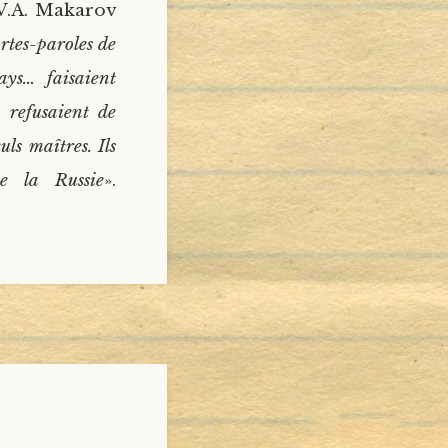
 V.A. Makarov
rtes-paroles de
ays… faisaient
 refusaient de
uls maîtres. Ils
e la Russie
».