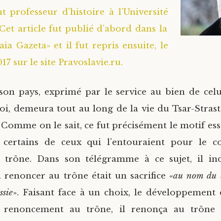
t professeur d’histoire à l’Université
Cet article fut publié d’abord dans la
ia Gazeta» et il fut repris ensuite, le
17 sur le site Pravoslavie.ru.
on pays, exprimé par le service au bien de celui
 soi, demeura tout au long de la vie du Tsar-Strast
. Comme on le sait, ce fut précisément le motif ess
l certains de ceux qui l’entouraient pour le c
 trône. Dans son télégramme à ce sujet, il in
à renoncer au trône était un sacrifice «
au nom du b
ssie
». Faisant face à un choix, le développement
e renoncement au trône, il renonça au trône s