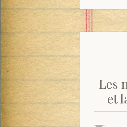
Les 
et 