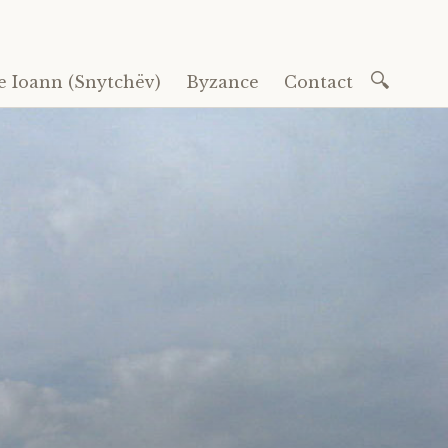
Recherc
e Ioann (Snytchëv)
Byzance
Contact