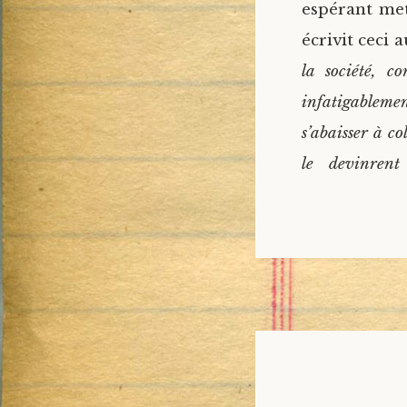
espérant met
écrivit ceci 
la société, c
infatigableme
s’abaisser à co
le devinren