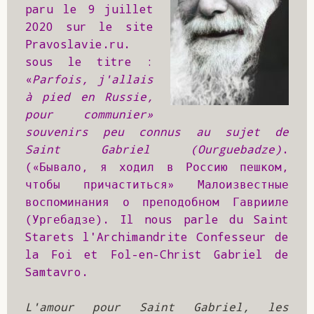
paru le 9 juillet 
2020 sur le site 
Pravoslavie.ru. 
sous le titre : 
«
Parfois, j'allais 
à pied en Russie, 
pour communier» 
souvenirs peu connus au sujet de 
Saint Gabriel (Ourguebadze)
. 
(«Бывало, я ходил в Россию пешком, 
чтобы причаститься» Малоизвестные 
воспоминания о преподобном Гаврииле 
(Ургебадзе). Il nous parle du Saint 
Starets l'Archimandrite Confesseur de 
la Foi et Fol-en-Christ Gabriel de 
Samtavro.
L'amour pour Saint Gabriel, les 