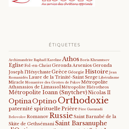
ÉTIQUETTES
Athos
Archimandrite Raphaël Kareline
Boris Khramtsov
Eglise
Geronda Arsenios
Geronda
Fol-en-Christ
Histoire
Grèce
Joseph l'Hésychaste
Géorgie
Jean
Laure de la Trinité-Saint Serge
Romanidès
Libéralisme
Métropolite
Miracle
Monastère des Grottes de Pskov
Athanasios de Limassol
Métropolite Hiérotheos
Métropolite Ioann (Snytchev)
Nicolas II
Orthodoxie
Optino
Optina
paternité spirituelle
Prière
Père Guennadi
Russie
Romanov
Saint Barnabé de la
Belovolov
Saint Barsanuphe
Skite de Gethsémani