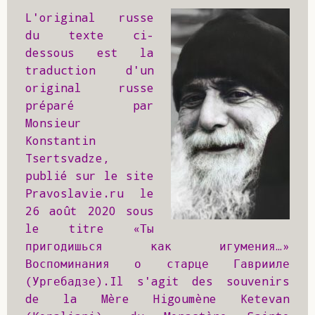
L'original russe 
du texte ci-
dessous est la 
traduction d'un 
original russe 
préparé par 
Monsieur 
Konstantin 
Tsertsvadze, 
publié sur le site 
Pravoslavie.ru le 
26 août 2020 sous 
le titre «Ты 
пригодишься как игумения…» 
Воспоминания о старце Гаврииле 
(Ургебадзе).Il s'agit des souvenirs 
de la Mère Higoumène Ketevan 