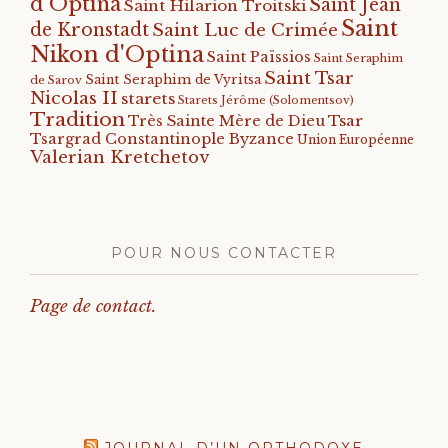
d'Optina
Saint Jean
Saint Hilarion Troitski
Saint
de Kronstadt
Saint Luc de Crimée
Nikon d'Optina
Saint Païssios
Saint Seraphim
Saint Tsar
Saint Seraphim de Vyritsa
de Sarov
Nicolas II
starets
Starets Jérôme (Solomentsov)
Tradition
Tsar
Très Sainte Mère de Dieu
Tsargrad Constantinople Byzance
Union Européenne
Valerian Kretchetov
POUR NOUS CONTACTER
Page de contact.