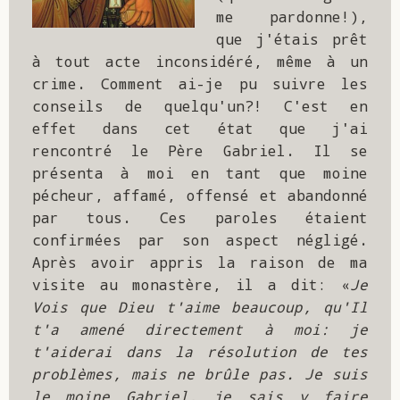
me pardonne!), 
que j'étais prêt 
à tout acte inconsidéré, même à un 
crime. Comment ai-je pu suivre les 
conseils de quelqu'un?! C'est en 
effet dans cet état que j'ai 
rencontré le Père Gabriel. Il se 
présenta à moi en tant que moine 
pécheur, affamé, offensé et abandonné 
par tous. Ces paroles étaient 
confirmées par son aspect négligé. 
Après avoir appris la raison de ma 
visite au monastère, il a dit: «
Je 
Vois que Dieu t'aime beaucoup, qu'Il 
t'a amené directement à moi: je 
t'aiderai dans la résolution de tes 
problèmes, mais ne brûle pas. Je suis 
le moine Gabriel, je sais y faire 