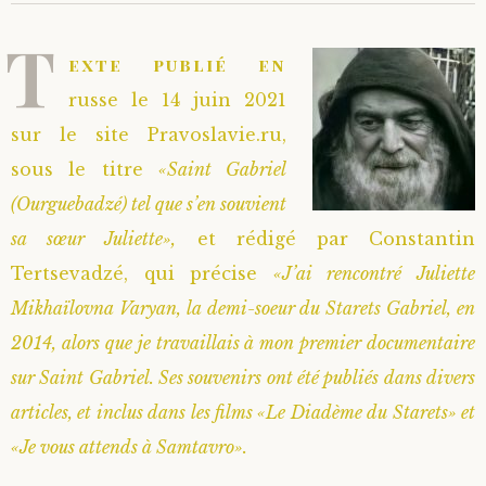
T
Saint Hilarion (Troïtski)
Saint Spyridon
Métropolite Zénobe (Majouga)
Archimandrite Adrien (Kirsanov)
Entretiens
exte publié en
Saint Jean de Kronstadt
Archimandrite Alipi (Voronov)
Famille spirituelle
russe le 14 juin 2021
sur le site Pravoslavie.ru,
Saint Laurent de Tchernigov
Archimandrite Andronique (Loukach)
Portraits
sous le titre
«Saint Gabriel
(Ourguebadzé) tel que s’en souvient
Saint Nikon d’Optina
Archimandrite Athénogène (Agapov)
sa sœur Juliette»,
et rédigé par Constantin
Tertsevadzé, qui précise
«J’ai rencontré Juliette
Saint Seraphim de Sarov
Higoumène Boris (Kramtsov)
Mikhaïlovna Varyan, la demi-soeur du Starets Gabriel, en
Saint Seraphim de Vyritsa
Bienheureuses et Staritsas
2014, alors que je travaillais à mon premier documentaire
sur Saint Gabriel. Ses souvenirs ont été publiés dans divers
Saint Serge de Radonège
Bienheureuse Lioubouchka
Geronda Grigorios de Dochiariou
articles, et inclus dans les films «Le Diadème du Starets» et
«Je vous attends à Samtavro».
Saint Siméon (Jelnine)
Bienheureuse Maria Ivanovna
Archimandrite Hippolyte (Khaline)