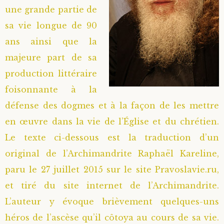
une grande partie de
sa vie longue de 90
ans ainsi que la
majeure part de sa
production littéraire
foisonnante à la
défense des dogmes et à la façon de les mettre
en œuvre dans la vie de l’Église et du chrétien.
Le texte ci-dessous est la traduction d’un
original de l’Archimandrite Raphaël Kareline,
paru le 27 juillet 2015 sur le site Pravoslavie.ru,
et tiré du site internet de l’Archimandrite.
L’auteur y évoque brièvement quelques-uns
héros de l’ascèse qu’il côtoya au cours de sa vie.