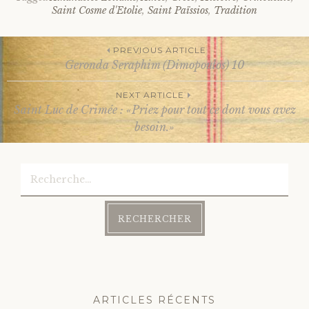
Saint Cosme d'Etolie
,
Saint Païssios
,
Tradition
PREVIOUS ARTICLE
Geronda Seraphim (Dimopoulos) 10
Post
NEXT ARTICLE
Saint Luc de Crimée : «Priez pour tout ce dont vous avez
navigation
besoin.»
Rechercher :
ARTICLES RÉCENTS