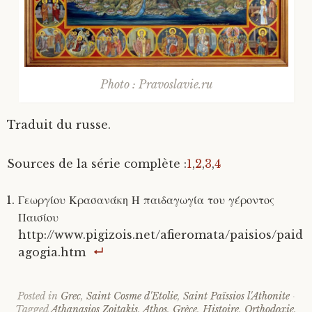
Photo : Pravoslavie.ru
Traduit du russe.
Sources de la série complète :
1
,
2
,
3
,
4
Γεωργίου Κρασανάκη Η παιδαγωγία του γέροντος
Παισίου
http://www.pigizois.net/afieromata/paisios/paid
agogia.htm
Posted in
Grec
,
Saint Cosme d'Etolie
,
Saint Païssios l'Athonite
Tagged
Athanasios Zoitakis
,
Athos
,
Grèce
,
Histoire
,
Orthodoxie
,