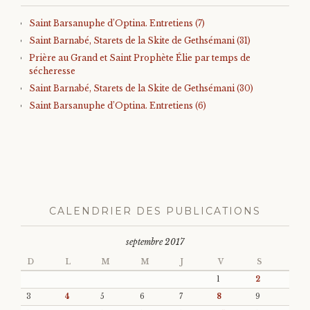
Saint Barsanuphe d’Optina. Entretiens (7)
Saint Barnabé, Starets de la Skite de Gethsémani (31)
Prière au Grand et Saint Prophète Élie par temps de
sécheresse
Saint Barnabé, Starets de la Skite de Gethsémani (30)
Saint Barsanuphe d’Optina. Entretiens (6)
CALENDRIER DES PUBLICATIONS
septembre 2017
D
L
M
M
J
V
S
1
2
3
4
5
6
7
8
9