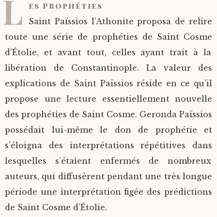
L
es Prophéties
Saint Sophrony l’Athonite
Staritsa Marie Makovkine
Archimandrite Lazare (Abachidzé)
Saint Païssios l’Athonite proposa de relire
toute une série de prophéties de Saint Cosme
Sainte Xenia
Natalia de Vyritsa
Geronda Arsenios le Spiléote
d’Étolie, et avant tout, celles ayant trait à la
libération de Constantinople. La valeur des
Sainte Matrone de Moscou
Staritsa Anastasia
Gerondissa Makrina (Vassopoulou)
explications de Saint Païssios réside en ce qu’il
Archimandrite Nathanaël (Pospelov)
propose une lecture essentiellement nouvelle
des prophéties de Saint Cosme. Geronda Païssios
Père Héliodore
possédait lui-même le don de prophétie et
s’éloigna des interprétations répétitives dans
lesquelles s’étaient enfermés de nombreux
auteurs, qui diffusèrent pendant une très longue
période une interprétation figée des prédictions
de Saint Cosme d’Étolie.