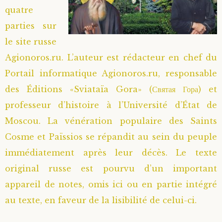
quatre
Saint Hilarion (Troïtski)
Saint Spyridon
Métropolite Zénobe (Majouga)
Archimandrite Adrien (Kirsanov)
Entretiens
parties sur
le site russe
Saint Jean de Kronstadt
Archimandrite Alipi (Voronov)
Famille spirituelle
Agionoros.ru. L’auteur est rédacteur en chef du
Saint Laurent de Tchernigov
Archimandrite Andronique (Loukach)
Portraits
Portail informatique Agionoros.ru, responsable
des Éditions «Sviataïa Gora» (Святая Гора) et
Saint Nikon d’Optina
Archimandrite Athénogène (Agapov)
professeur d’histoire à l’Université d’État de
Moscou. La vénération populaire des Saints
Saint Seraphim de Sarov
Higoumène Boris (Kramtsov)
Cosme et Païssios se répandit au sein du peuple
immédiatement après leur décès. Le texte
Saint Seraphim de Vyritsa
Bienheureuses et Staritsas
original russe est pourvu d’un important
Saint Serge de Radonège
Bienheureuse Lioubouchka
Geronda Grigorios de Dochiariou
appareil de notes, omis ici ou en partie intégré
au texte, en faveur de la lisibilité de celui-ci.
Saint Siméon (Jelnine)
Bienheureuse Maria Ivanovna
Archimandrite Hippolyte (Khaline)