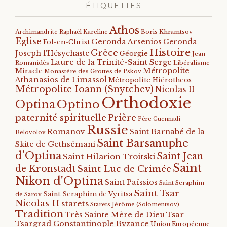
ÉTIQUETTES
Athos
Archimandrite Raphaël Kareline
Boris Khramtsov
Eglise
Geronda Arsenios
Geronda
Fol-en-Christ
Histoire
Grèce
Joseph l'Hésychaste
Géorgie
Jean
Laure de la Trinité-Saint Serge
Romanidès
Libéralisme
Métropolite
Miracle
Monastère des Grottes de Pskov
Athanasios de Limassol
Métropolite Hiérotheos
Métropolite Ioann (Snytchev)
Nicolas II
Orthodoxie
Optino
Optina
paternité spirituelle
Prière
Père Guennadi
Russie
Romanov
Saint Barnabé de la
Belovolov
Saint Barsanuphe
Skite de Gethsémani
d'Optina
Saint Jean
Saint Hilarion Troitski
Saint
de Kronstadt
Saint Luc de Crimée
Nikon d'Optina
Saint Païssios
Saint Seraphim
Saint Tsar
Saint Seraphim de Vyritsa
de Sarov
Nicolas II
starets
Starets Jérôme (Solomentsov)
Tradition
Tsar
Très Sainte Mère de Dieu
Tsargrad Constantinople Byzance
Union Européenne