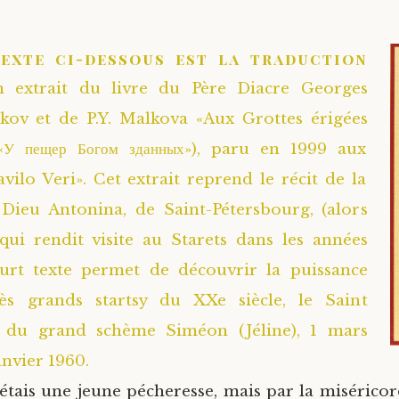
texte ci-dessous est la traduction
n extrait du livre du Père Diacre Georges
kov et de P.Y. Malkova «Aux Grottes érigées
«У пещер Богом зданных»), paru en 1999 aux
avilo Veri». Cet extrait reprend le récit de la
Dieu Antonina, de Saint-Pétersbourg, (alors
qui rendit visite au Starets dans les années
ourt texte permet de découvrir la puissance
ès grands startsy du XXe siècle, le Saint
 du grand schème Siméon (Jéline), 1 mars
anvier 1960.
j’étais une jeune pécheresse, mais par la miséricor