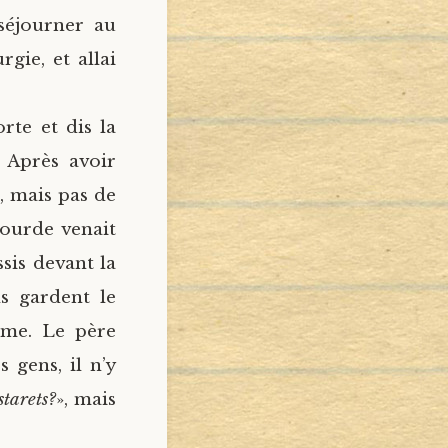
séjourner au
gie, et allai
rte et dis la
 Après avoir
s, mais pas de
sourde venait
ssis devant la
ls gardent le
lme. Le père
 gens, il n’y
starets?
», mais