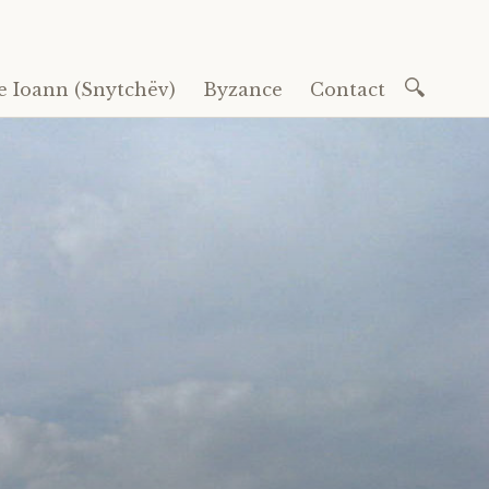
Recherc
e Ioann (Snytchëv)
Byzance
Contact