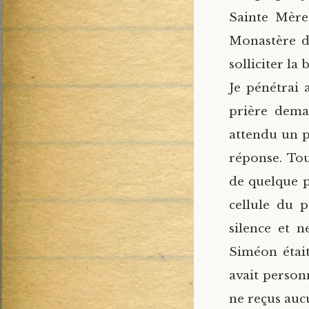
Sainte Mère
Monastère de
solliciter la
Je pénétrai 
prière dema
attendu un pe
réponse. Tou
de quelque p
cellule du p
silence et 
Siméon était
avait person
ne reçus auc