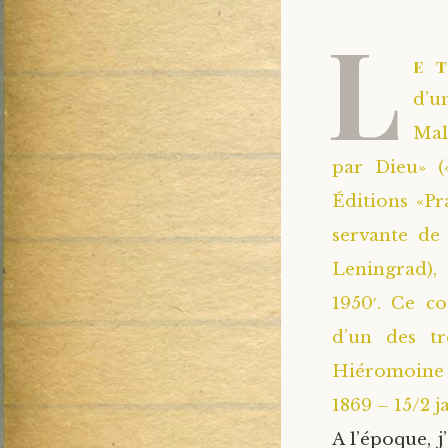
L
e 
d’u
Mal
par Dieu» (
Éditions «Pr
servante de 
Leningrad), 
1950′. Ce c
d’un des tr
Hiéromoine
1869 – 15/2 j
A l’époque, 