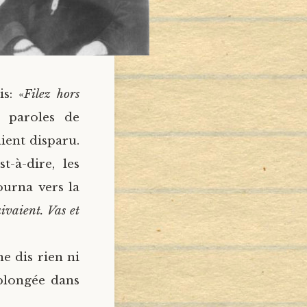
s: «
Filez hors
 paroles de
ient disparu.
t-à-dire, les
ourna vers la
ivaient. Vas et
e dis rien ni
 plongée dans