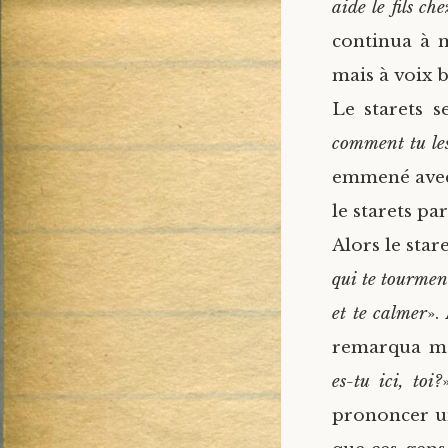
aide le fils ch
continua à m
mais à voix b
Le starets s
comment tu le
emmené avec 
le starets par
Alors le stare
qui te tourment
et te calmer
».
remarqua ma 
es-tu ici, toi?
prononcer un