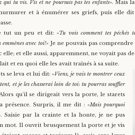
ez qui tu vis. Vis et ne poursuis pas tes enfants
». Mais l
urmurer et à énumérer ses griefs, puis elle dit
asse.
e tut un peu et dit: «
Tu vois comment tes péchés t
s emmènes avec toi!
» Je ne pouvais pas comprendre q
elle; et elle aussi, apparemment, ne voyait pas de
lait et en quoi elle les avait traînés à sa suite.
ts se leva et lui dit: «
Viens, je vais te montrer ceux
ent, et je les chasserai loin de toi: tu pourras souffler
 Alors qu’il se dirigeait vers la porte, le starets
présence. Surpris, il me dit : «
Mais pourquoi
». Saisie par la crainte et la honte, je ne pus
 mot. Il ouvrit brusquement la porte et je vis