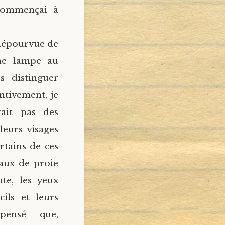
 commençai à
 dépourvue de
une lampe au
s distinguer
ntivement, je
ait pas des
leurs visages
rtains de ces
eaux de proie
te, les yeux
cils et leurs
pensé que,