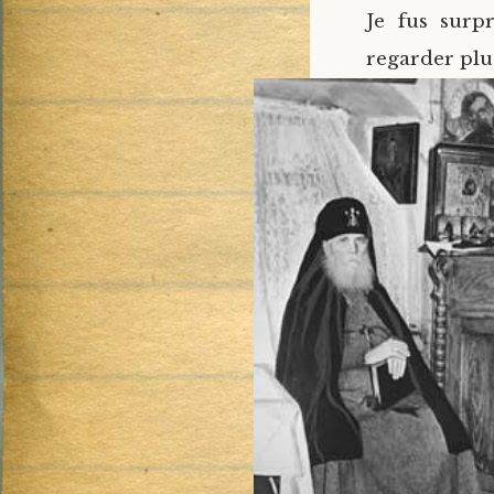
Je fus surp
regarder plu