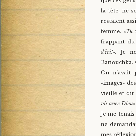
que ces gens 
la tête, ne s
restaient ass
femme: «
Tu 
frappant du 
d’ici!
». Je n
Batiouchka. 
On n’avait p
«images» des
vieille et dit 
vis avec Dieu
»
Je me tenais
ne demandai 
mes réflexion