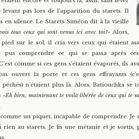
étaient encore et toujours là, assis, sans lever
e levant pas lors de l’apparition du starets. Il
is en silence. Le Starets Siméon dit à la vieille
vois tous ceux qui sont venus ici avec toi?
» Alors,
pied sur le sol, il cria vers ceux qui étaient assi
e pus comprendre ce qui se passa après ces
C’est comme si ces gens s’étaient évaporés, ils ava
as ouvert la porte et ces gens effrayants (c’es
 péchés) n’étaient plus là. Alors, Batiouchka se t
: «
Eh bien, maintenant te voilà libérée de ceux qui te su
.
 comme un piquet, incapable de comprendre. Je n
rien au starets. Je fis une métanie et je sortis,
s.