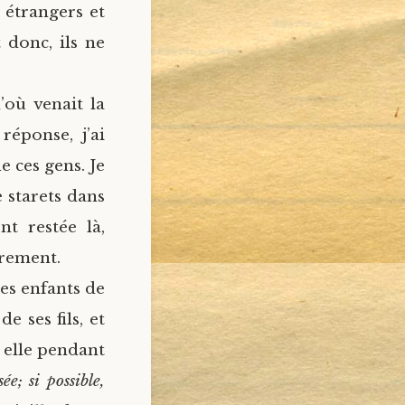
 étrangers et
 donc, ils ne
’où venait la
réponse, j’ai
e ces gens. Je
e starets dans
nt restée là,
irement.
es enfants de
e ses fils, et
r elle pendant
e; si possible,