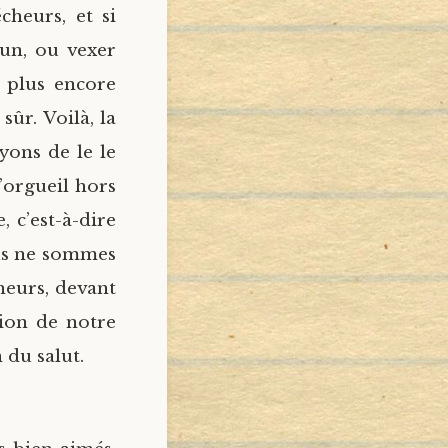
heurs, et si
un, ou vexer
 plus encore
ûr. Voilà, la
yons de le le
l’orgueil hors
 c’est-à-dire
ous ne sommes
heurs, devant
tion de notre
 du salut.