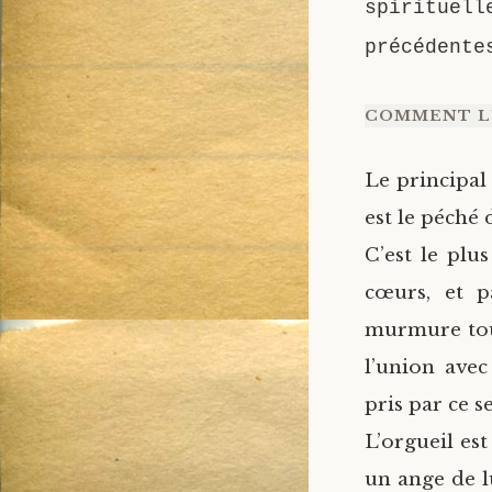
spirituell
précédente
COMMENT L
Le principal
est le péché 
C’est le plu
cœurs, et 
murmure tout
l’union ave
pris par ce s
L’orgueil es
un ange de l