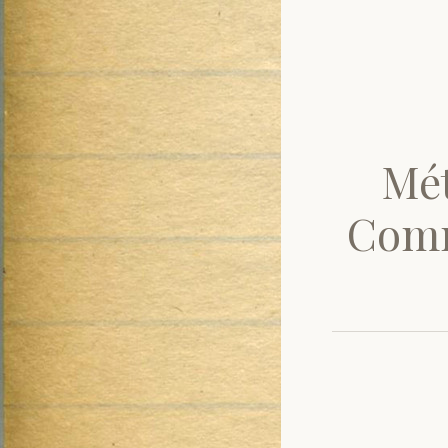
Mét
Comm