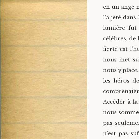
en un ange ma
l’a jeté dan
lumière fut
célèbres, de
fierté est l’
nous met sur
nous y place
les héros de
comprenaien
Accéder à la
nous sommes 
pas seuleme
n’est pas su