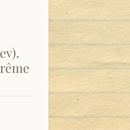
ev).
arême