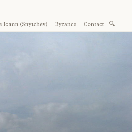
Recherc
e Ioann (Snytchëv)
Byzance
Contact