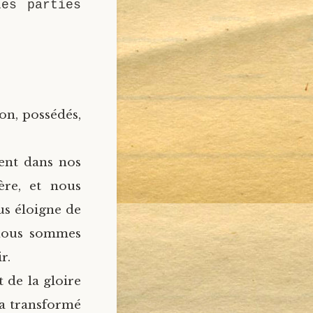
Les parties
on, possédés,
ment dans nos
re, et nous
us éloigne de
 nous sommes
r.
 de la gloire
’a transformé