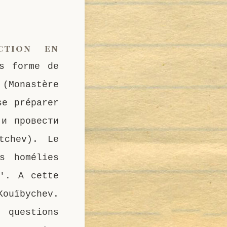
ction en
us forme de
Monastère
se préparer
 и провести
tchev). Le
s homélies
0′. A cette
Kouïbychev.
questions