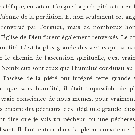
léfique, en satan. L’orgueil a précipité satan en 
s l’abîme de la perdition. Et non seulement cet an
 renversé par l’orgueil, mais de nombreux 
 l’Église de Dieu furent également renversés. Le co
humilité. C’est la plus grande des vertus qui, san
 le chemin de l’ascension spirituelle, c’est vrai
. Nombreux sont ceux que l’humilité conduisit au s
 l’ascèse de la piété ont intégré cette grande v
t que sans humilité, il était impossible de pl
 vraie conscience de nous-mêmes, pour vraiment
encore des pécheurs, c’est déjà une grande chose.
nt dire que je suis un pécheur ou une pécheress
ffisant. Il faut entrer dans la pleine conscience, 