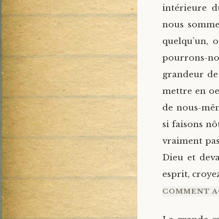
intérieure 
nous sommes
quelqu’un, 
pourrons-nou
grandeur de 
mettre en oeu
de nous-même
si faisons n
vraiment pas
Dieu et deva
esprit, croy
COMMENT A