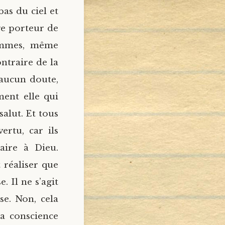
bas du ciel et
ge porteur de
hommes, même
ntraire de la
s aucun doute,
ment elle qui
alut. Et tous
ertu, car ils
aire à Dieu.
 réaliser que
 Il ne s’agit
e. Non, cela
la conscience