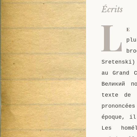
Écrits
L
e 
plu
br
Sretenski)
au Grand C
Великий п
texte de 
prononcées
époque, il
Les homé