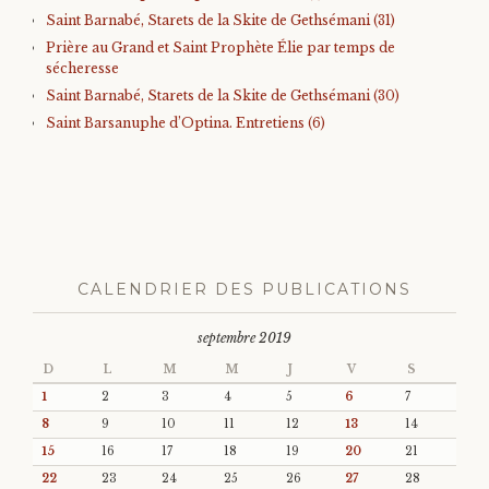
Saint Barnabé, Starets de la Skite de Gethsémani (31)
Prière au Grand et Saint Prophète Élie par temps de
sécheresse
Saint Barnabé, Starets de la Skite de Gethsémani (30)
Saint Barsanuphe d’Optina. Entretiens (6)
CALENDRIER DES PUBLICATIONS
septembre 2019
D
L
M
M
J
V
S
1
2
3
4
5
6
7
8
9
10
11
12
13
14
15
16
17
18
19
20
21
22
23
24
25
26
27
28