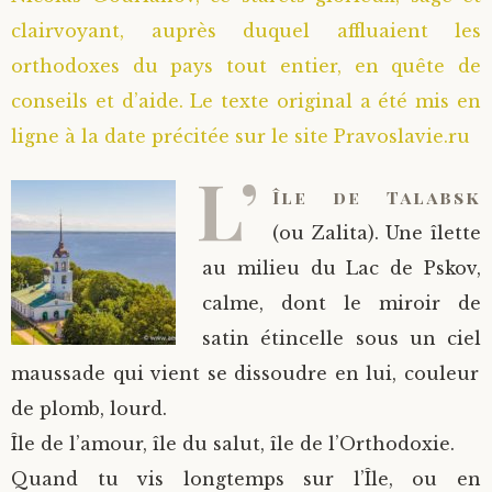
clairvoyant, auprès duquel affluaient les
Saint Sophrony l’Athonite
Staritsa Marie Makovkine
Archimandrite Lazare (Abachidzé)
orthodoxes du pays tout entier, en quête de
Sainte Xenia
Natalia de Vyritsa
Geronda Arsenios le Spiléote
conseils et d’aide. Le texte original a été mis en
ligne à la date précitée sur le site Pravoslavie.ru
Sainte Matrone de Moscou
Staritsa Anastasia
Gerondissa Makrina (Vassopoulou)
L’
Île de Talabsk
Archimandrite Nathanaël (Pospelov)
(ou Zalita). Une îlette
au milieu du Lac de Pskov,
Père Héliodore
calme, dont le miroir de
satin étincelle sous un ciel
maussade qui vient se dissoudre en lui, couleur
de plomb, lourd.
Île de l’amour, île du salut, île de l’Orthodoxie.
Quand tu vis longtemps sur l’Île, ou en