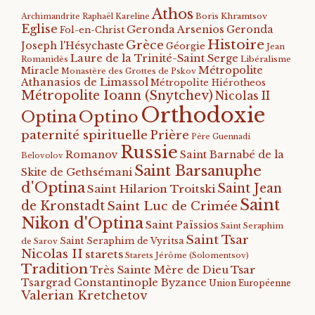
Athos
Archimandrite Raphaël Kareline
Boris Khramtsov
Eglise
Geronda Arsenios
Geronda
Fol-en-Christ
Histoire
Grèce
Joseph l'Hésychaste
Géorgie
Jean
Laure de la Trinité-Saint Serge
Romanidès
Libéralisme
Métropolite
Miracle
Monastère des Grottes de Pskov
Athanasios de Limassol
Métropolite Hiérotheos
Métropolite Ioann (Snytchev)
Nicolas II
Orthodoxie
Optino
Optina
paternité spirituelle
Prière
Père Guennadi
Russie
Romanov
Saint Barnabé de la
Belovolov
Saint Barsanuphe
Skite de Gethsémani
d'Optina
Saint Jean
Saint Hilarion Troitski
Saint
de Kronstadt
Saint Luc de Crimée
Nikon d'Optina
Saint Païssios
Saint Seraphim
Saint Tsar
Saint Seraphim de Vyritsa
de Sarov
Nicolas II
starets
Starets Jérôme (Solomentsov)
Tradition
Tsar
Très Sainte Mère de Dieu
Tsargrad Constantinople Byzance
Union Européenne
Valerian Kretchetov