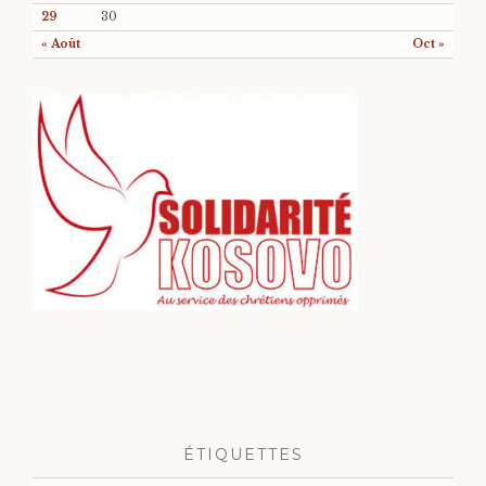
29
30
« Août
Oct »
ÉTIQUETTES