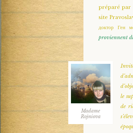
préparé par 
site Pravoslav
доктор Ген м
proviennent du
Invi
d’adm
d’obj
le su
de ri
Madame
Rojniova
s’éle
époq