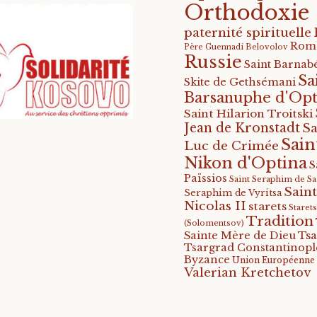
Orthodoxie
paternité spirituelle
Rom
Père Guennadi Belovolov
Russie
Saint Barnabé
Sa
Skite de Gethsémani
Barsanuphe d'Opt
Saint Hilarion Troitski
Jean de Kronstadt
Sa
Sain
Luc de Crimée
Nikon d'Optina
S
Païssios
Saint Seraphim de S
Saint
Seraphim de Vyritsa
Nicolas II
starets
Staret
Tradition
(Solomentsov)
Tsa
Sainte Mère de Dieu
Tsargrad Constantinopl
Byzance
Union Européenne
Valerian Kretchetov