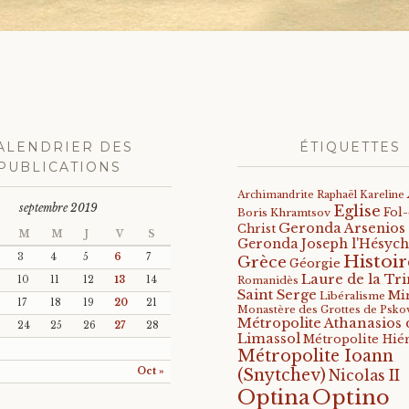
ALENDRIER DES
ÉTIQUETTES
PUBLICATIONS
Archimandrite Raphaël Kareline
septembre 2019
Eglise
Fol
Boris Khramtsov
Geronda Arsenios
Christ
M
M
J
V
S
Geronda Joseph l'Hésych
Histoir
3
4
5
6
7
Grèce
Géorgie
Laure de la Tri
10
11
12
13
14
Romanidès
Saint Serge
Mi
Libéralisme
17
18
19
20
21
Monastère des Grottes de Psko
Métropolite Athanasios 
24
25
26
27
28
Limassol
Métropolite Hié
Métropolite Ioann
Oct »
(Snytchev)
Nicolas II
Optino
Optina