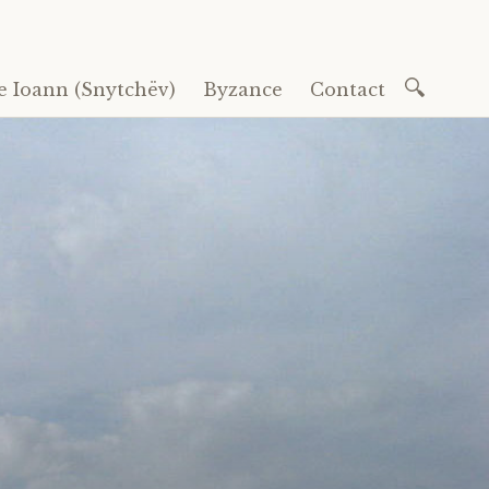
Recherc
e Ioann (Snytchëv)
Byzance
Contact