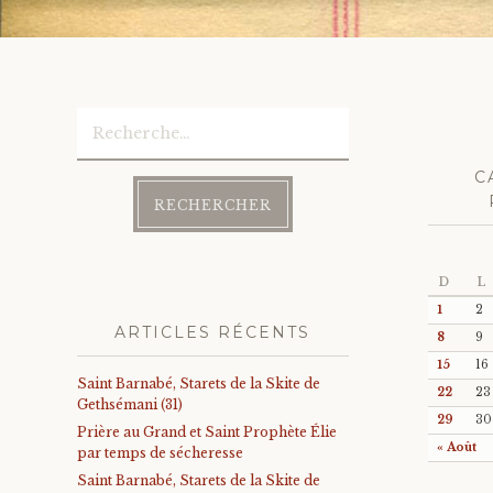
Rechercher :
C
D
L
1
2
ARTICLES RÉCENTS
8
9
15
16
Saint Barnabé, Starets de la Skite de
22
23
Gethsémani (31)
29
30
Prière au Grand et Saint Prophète Élie
« Août
par temps de sécheresse
Saint Barnabé, Starets de la Skite de