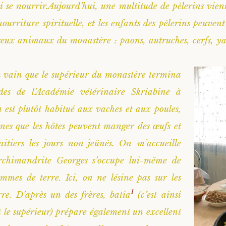
i se nourrir.Aujourd’hui, une multitude de pèlerins vie
ourriture spirituelle, et les enfants des pèlerins peuvent
ux animaux du monastère : paons, autruches, cerfs, yak
n vain que le supérieur du monastère termina
udes de l’Académie vétérinaire Skriabine à
n est plutôt habitué aux vaches et aux poules,
ines que les hôtes peuvent manger des œufs et
aitiers les jours non-jeûnés. On m’accueille
Archimandrite Georges s’occupe lui-même de
ommes de terre. Ici, on ne lésine pas sur les
1
re. D’après un des frères, batia
(c’est ainsi
nt le supérieur) prépare également un excellent