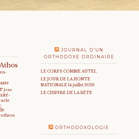
JOURNAL D’UN
ORTHODOXE ORDINAIRE
Athos
LE CORPS COMME AUTEL
-en-
LE JOUR DE LA HONTE
aste
NATIONALE 14 juillet 2026
e
Jean
LE CHIFFRE DE LA BÊTE
nité-
racle
v
de
rotheos
ORTHODOXOLOGIE