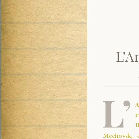
L’A
L’
r
I
Mechovsk, d