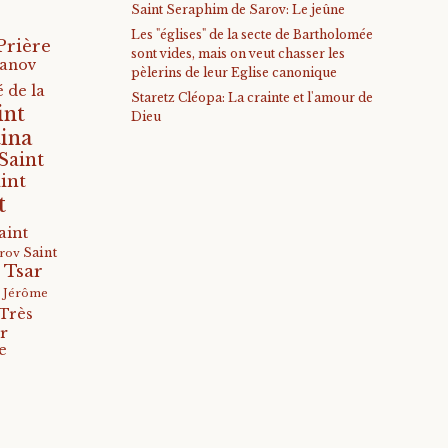
Saint Seraphim de Sarov: Le jeûne
Les "églises" de la secte de Bartholomée
Prière
sont vides, mais on veut chasser les
anov
pèlerins de leur Eglise canonique
 de la
Staretz Cléopa: La crainte et l'amour de
int
Dieu
ina
Saint
int
t
aint
Saint
arov
 Tsar
s Jérôme
Très
r
e