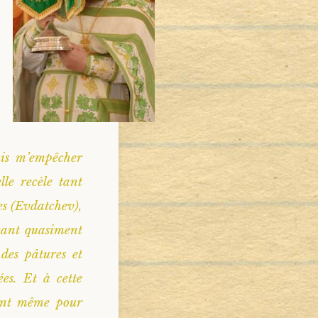
uis m’empêcher
lle recèle tant
es (Evdatchev),
tant quasiment
 des pâtures et
ées. Et à cette
gent même pour