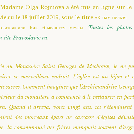
Madame Olga Rojniova a été mis en ligne sur le
ie.ru le 18 juillet 2019, sous le titre «К нам нельзя –
олится»,или Как сбываются мечты.
Toutes les photos
 site Pravoslavie.ru
.
tée au Monastère Saint Georges de Mechovsk, je ne p
irer ce merveilleux endroit. L’église est un bijou et e
ets sacrés. Comment imaginer que l’Archimandrite Georg
périeur du monastère a commencé à le restaurer en par
en. Quand il arriva, voici vingt ans, ici s’étendaient
vaient des morceaux épars de carcasse d’églises dévast
ue, la communauté des frères manquait souvent d’ar