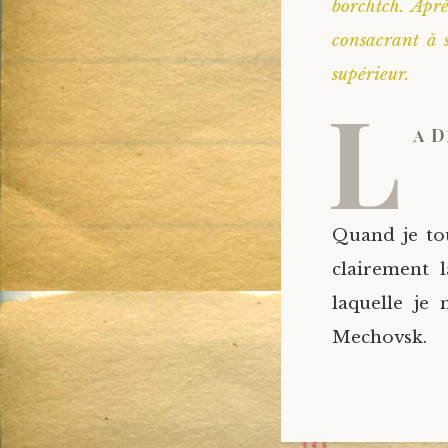
borchtch. Aprè
consacrant à s
supérieur.
L
a 
Quand je tou
clairement 
laquelle je
Mechovsk.