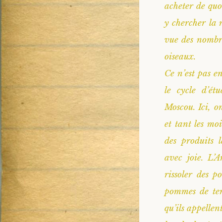
acheter de quo
y chercher la n
vue des nombre
oiseaux.
Ce n’est pas e
le cycle d’ét
Moscou. Ici, o
et tant les mo
des produits l
avec joie. L’
rissoler des p
pommes de ter
qu’ils appelle