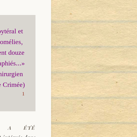
téral et 
omélies, 
ent douze 
phiés...»

irurgien 
1
us a été