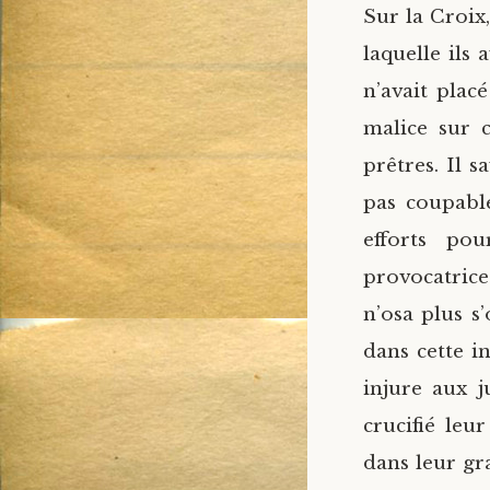
Sur la Croix
laquelle ils 
n’avait placé
malice sur c
prêtres. Il s
pas coupable
efforts po
provocatrices
n’osa plus s
dans cette i
injure aux ju
crucifié leu
dans leur gr