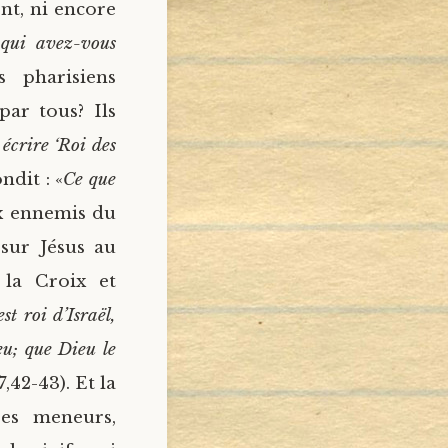
ent, ni encore
qui avez-vous
s pharisiens
par tous? Ils
écrire ‘Roi des
ndit : «
Ce que
ux ennemis du
 sur Jésus au
 la Croix et
st roi d’Israël,
ieu; que Dieu le
,42-43). Et la
ses meneurs,