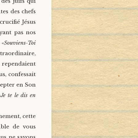
 des juifs qui
tes des chefs
crucifié Jésus
oyant pas nos
 «
Souviens-Toi
xtraordinaire,
s rependaient
us, confessait
ccepter en Son
«
Je te le dis en
nement, cette
able de vous
ous ne savons