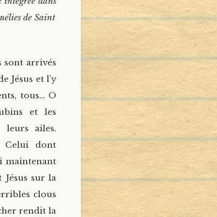
t intégrée dans
mélies de Saint
s sont arrivés
e Jésus et l’y
ments, tous… O
ubins et les
 leurs ailes.
 Celui dont
ui maintenant
 Jésus sur la
rribles clous
cher rendit la