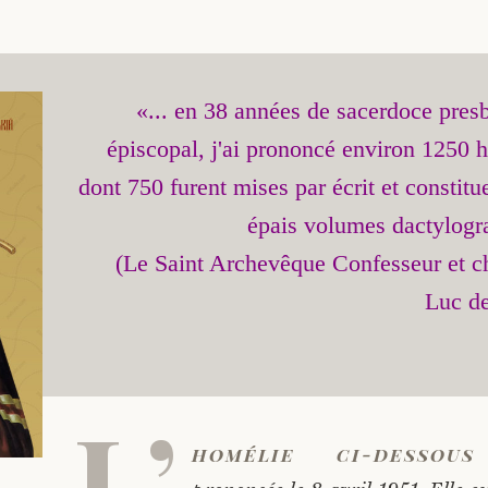
«... en 38 années de sacerdoce presby
épiscopal, j'ai prononcé environ 1250 h
dont 750 furent mises par écrit et constitu
épais volumes dactylogra
(Le Saint Archevêque Confesseur et ch
L’
homélie ci-desso