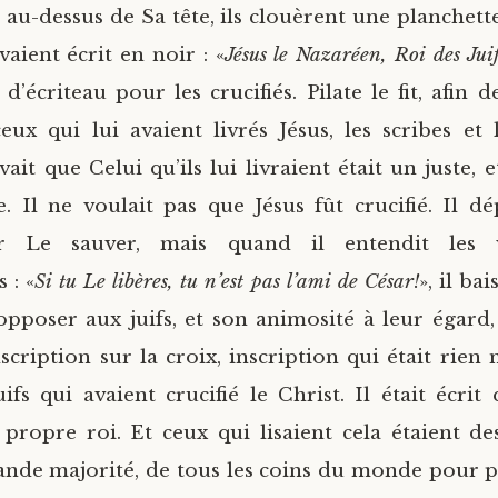
, au-dessus de Sa tête, ils clouèrent une planchett
avaient écrit en noir : «
Jésus le Nazaréen, Roi des Jui
 d’écriteau pour les crucifiés. Pilate le fit, afin 
eux qui lui avaient livrés Jésus, les scribes et 
avait que Celui qu’ils lui livraient était un juste, et
. Il ne voulait pas que Jésus fût crucifié. Il d
ur Le sauver, mais quand il entendit les vo
 : «
Si tu Le libères, tu n’est pas l’ami de César!
», il bai
’opposer aux juifs, et son animosité à leur égard, 
nscription sur la croix, inscription qui était rien
ifs qui avaient crucifié le Christ. Il était écrit 
r propre roi. Et ceux qui lisaient cela étaient des
ande majorité, de tous les coins du monde pour pa