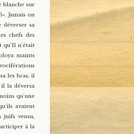
e blanche sur
fs
». Jamais on
de déverser sa
les chefs des
 qu’Il n’était
éploya maints
ciférations
ssa les bras, il
il la déversa
 moins qu’une
qu’ils avaient
 juifs venus,
rticiper à la