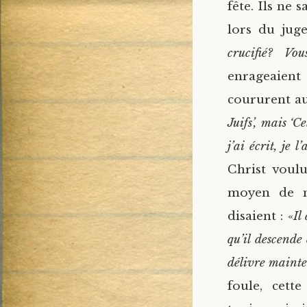
fête. Ils ne 
lors du juge
crucifié? Vo
enrageaient 
coururent au
Juifs’, mais ‘C
j’ai écrit, je l’
Christ voulu
moyen de mo
disaient : «
Il
qu’il descende 
délivre mainten
foule, cett