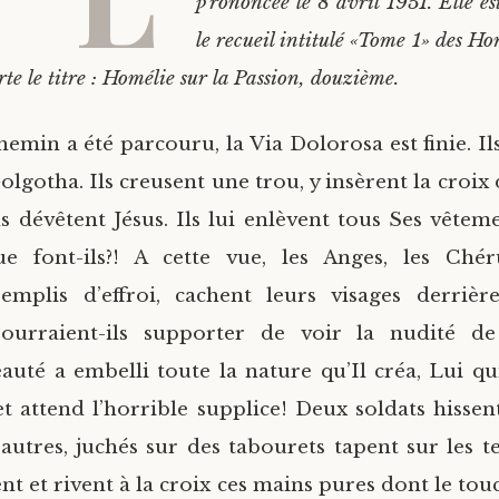
prononcée le 8 avril 1951. Elle es
le recueil intitulé «Tome 1» des Ho
rte le titre : Homélie sur la Passion, douzième.
emin a été parcouru, la Via Dolorosa est finie. Il
olgotha. Ils creusent une trou, y insèrent la croix d
Ils dévêtent Jésus. Ils lui enlèvent tous Ses vête
ue font-ils?! A cette vue, les Anges, les Chér
emplis d’effroi, cachent leurs visages derrière
urraient-ils supporter de voir la nudité de
beauté a embelli toute la nature qu’Il créa, Lui q
et attend l’horrible supplice! Deux soldats hissent
autres, juchés sur des tabourets tapent sur les te
nt et rivent à la croix ces mains pures dont le tou