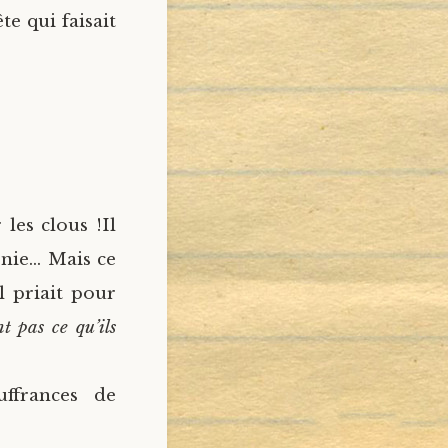
e qui faisait
 les clous !
Il
onie… Mais ce
l priait pour
t pas ce qu’ils
uffrances de