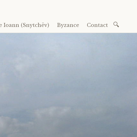
Recherc
e Ioann (Snytchëv)
Byzance
Contact