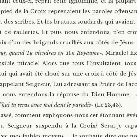
ant ceux-ci, reprit cette ignominie, et la plupart
 pied de la Croix reprenaient les paroles offensan
t des scribes. Et les brutaux soudards qui avaient 
t de railleries. Et puis nous entendons, n’en cr
voix d’un des brigands crucifiés aux côtés de Jésus :
eur, quand Tu viendras en Ton Royaume
». Miracle! E
ible miracle! Alors que tous L’insultaient, tou
lui qui avait été cloué sur une croix à côté de Jés
l’appelant Seigneur, Lui adressant sa Prière de l’a
 nous entendons la réponse du Dieu-Homme : 
d’hui tu seras avec moi dans le paradis
» (Lc.23,43).
 passé, comment expliquons-nous cet étonnant évé
au Seigneur suspendu à la Croix? Serai-je cap
avec mes faibles moyens….. Je souhaite dire que n