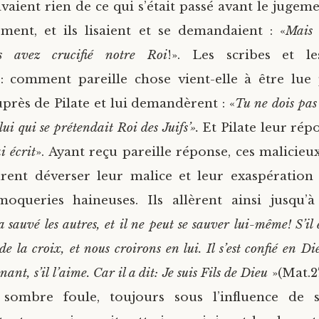
savaient rien de ce qui s’était passé avant le jugem
ment, et ils lisaient et se demandaient : «
Mais 
us avez crucifié notre Roi
!». Les scribes et le
: comment pareille chose vient-elle à être lue 
près de Pilate et lui demandèrent : «
Tu ne dois pas 
elui qui se prétendait Roi des Juifs’».
Et Pilate leur répo
ai écrit
». Ayant reçu pareille réponse, ces malicie
rent déverser leur malice et leur exaspération
queries haineuses. Ils allèrent ainsi jusqu’à
 a sauvé les autres, et il ne peut se sauver lui-même! S’il e
de la croix, et nous croirons en lui. Il s’est confié en D
ant, s’il l’aime. Car il a dit: Je suis Fils de Dieu
»(Mat.27
e sombre foule, toujours sous l’influence de 