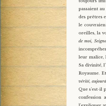
toujours imit
passaient au
des prêtres e
le couvraien
oreilles, la 
de moi, Seign
incompréhens
leur malice, 
Sa divinité, 
Royaume. Et
vérité, aujour
Que s’est-il
confession 
l’expliquer 