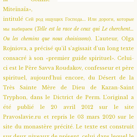
Miteïnaïa»,
Saint Sophrony l’Athonite
Staritsa Marie Makovkine
Archimandrite Lazare (Abachidzé)
intitulé Сей род ищущих Господа… Или дороги, которые
Sainte Xenia
Natalia de Vyritsa
Geronda Arsenios le Spiléote
мы выбираем (
Telle est la race de ceux qui Le cherchent…
Ou les chemins que nous choisissons
). L’auteur, Olga
Sainte Matrone de Moscou
Staritsa Anastasia
Gerondissa Makrina (Vassopoulou)
Rojniova, a précisé qu’il s’agissait d’un long texte
consacré à son «premier guide spirituel». Celui-
Archimandrite Nathanaël (Pospelov)
ci est le Père Savva Roudakov, confesseur et père
spirituel, aujourd’hui encore, du Désert de la
Père Héliodore
Très Sainte Mère de Dieu de Kazan-Saint
Tryphon, dans le Dictrict de Perm. L’original a
été publié le 20 avril 2012 sur le site
Pravoslavie.ru et repris le 03 mars 2020 sur le
site du monastère précité. Le texte est construit
sur deux niveaux de présent, celui dans lequel le