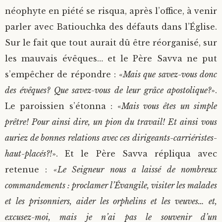
néophyte en piété se risqua, après l’office, à venir
parler avec Batiouchka des défauts dans l’Église.
Sur le fait que tout aurait dû être réorganisé, sur
les mauvais évêques… et le Père Savva ne put
s’empêcher de répondre : «
Mais que savez-vous donc
des évêques? Que savez-vous de leur grâce apostolique?
».
Le paroissien s’étonna : «
Mais vous êtes un simple
prêtre! Pour ainsi dire, un pion du travail! Et ainsi vous
auriez de bonnes relations avec ces dirigeants-carriéristes-
haut-placés?!
». Et le Père Savva répliqua avec
retenue :
«Le Seigneur nous a laissé de nombreux
commandements : proclamer l’Évangile, visiter les malades
et les prisonniers, aider les orphelins et les veuves… et,
excusez-moi, mais je n’ai pas le souvenir d’un