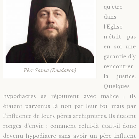
qu’être
dans
l’Église
n’était pas
en soi une
garantie d’y
rencontrer
Père Savva (Roudakov)
la justice.
Quelques
hypodiacres se réjouirent avec malice ; ils
étaient parvenus là non par leur foi, mais par
l’influence de leurs pères archiprêtres. Ils étaient
rongés d’envie : comment celui-là était-il donc
devenu hypodiacre sans avoir un père influent