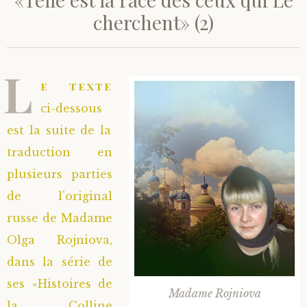
cherchent» (2)
Saint Hilarion (Troïtski)
Saint Spyridon
Métropolite Zénobe (Majouga)
Archimandrite Adrien (Kirsanov)
Entretiens
Saint Jean de Kronstadt
Archimandrite Alipi (Voronov)
Famille spirituelle
L
e texte
Saint Laurent de Tchernigov
Archimandrite Andronique (Loukach)
Portraits
ci-dessous
est la suite de la
Saint Nikon d’Optina
Archimandrite Athénogène (Agapov)
traduction en
plusieurs parties
Saint Seraphim de Sarov
Higoumène Boris (Kramtsov)
de l’original
Saint Seraphim de Vyritsa
Bienheureuses et Staritsas
russe de Madame
Olga Rojniova,
Saint Serge de Radonège
Bienheureuse Lioubouchka
Geronda Grigorios de Dochiariou
dans la série de
ses «Histoires de
Saint Siméon (Jelnine)
Bienheureuse Maria Ivanovna
Archimandrite Hippolyte (Khaline)
Madame Rojniova
la Colline