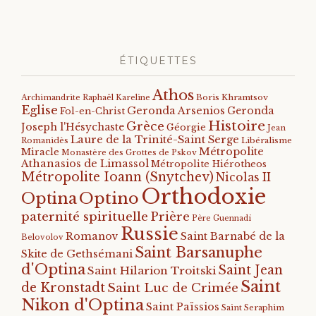
ÉTIQUETTES
Athos
Archimandrite Raphaël Kareline
Boris Khramtsov
Eglise
Geronda Arsenios
Geronda
Fol-en-Christ
Histoire
Grèce
Joseph l'Hésychaste
Géorgie
Jean
Laure de la Trinité-Saint Serge
Romanidès
Libéralisme
Métropolite
Miracle
Monastère des Grottes de Pskov
Athanasios de Limassol
Métropolite Hiérotheos
Métropolite Ioann (Snytchev)
Nicolas II
Orthodoxie
Optino
Optina
paternité spirituelle
Prière
Père Guennadi
Russie
Romanov
Saint Barnabé de la
Belovolov
Saint Barsanuphe
Skite de Gethsémani
d'Optina
Saint Jean
Saint Hilarion Troitski
Saint
de Kronstadt
Saint Luc de Crimée
Nikon d'Optina
Saint Païssios
Saint Seraphim