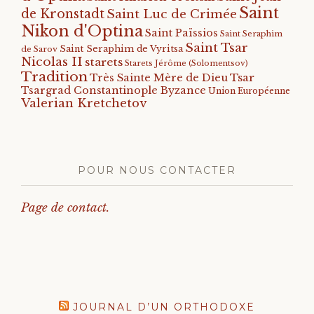
Saint
de Kronstadt
Saint Luc de Crimée
Nikon d'Optina
Saint Païssios
Saint Seraphim
Saint Tsar
Saint Seraphim de Vyritsa
de Sarov
Nicolas II
starets
Starets Jérôme (Solomentsov)
Tradition
Tsar
Très Sainte Mère de Dieu
Tsargrad Constantinople Byzance
Union Européenne
Valerian Kretchetov
POUR NOUS CONTACTER
Page de contact.
JOURNAL D’UN ORTHODOXE