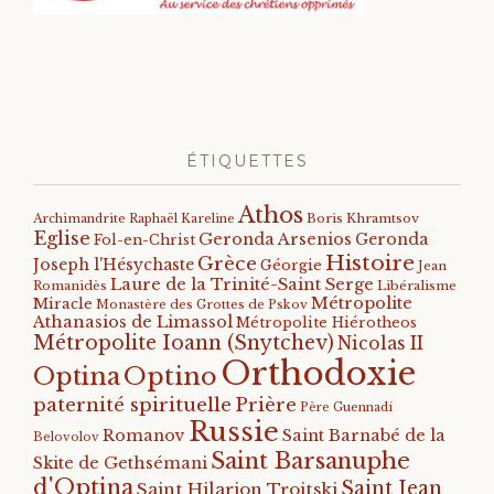
ÉTIQUETTES
Athos
Archimandrite Raphaël Kareline
Boris Khramtsov
Eglise
Geronda Arsenios
Geronda
Fol-en-Christ
Histoire
Grèce
Joseph l'Hésychaste
Géorgie
Jean
Laure de la Trinité-Saint Serge
Romanidès
Libéralisme
Métropolite
Miracle
Monastère des Grottes de Pskov
Athanasios de Limassol
Métropolite Hiérotheos
Métropolite Ioann (Snytchev)
Nicolas II
Orthodoxie
Optino
Optina
paternité spirituelle
Prière
Père Guennadi
Russie
Romanov
Saint Barnabé de la
Belovolov
Saint Barsanuphe
Skite de Gethsémani
d'Optina
Saint Jean
Saint Hilarion Troitski