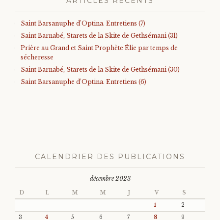
ARTICLES RÉCENTS
Saint Barsanuphe d’Optina. Entretiens (7)
Saint Barnabé, Starets de la Skite de Gethsémani (31)
Prière au Grand et Saint Prophète Élie par temps de
sécheresse
Saint Barnabé, Starets de la Skite de Gethsémani (30)
Saint Barsanuphe d’Optina. Entretiens (6)
CALENDRIER DES PUBLICATIONS
décembre 2023
D
L
M
M
J
V
S
1
2
3
4
5
6
7
8
9