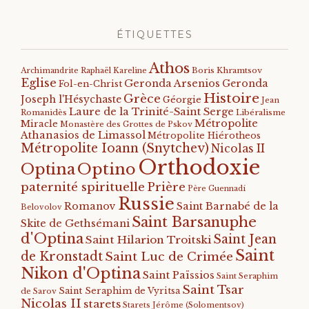
ÉTIQUETTES
Athos
Archimandrite Raphaël Kareline
Boris Khramtsov
Eglise
Geronda Arsenios
Geronda
Fol-en-Christ
Histoire
Grèce
Joseph l'Hésychaste
Géorgie
Jean
Laure de la Trinité-Saint Serge
Romanidès
Libéralisme
Métropolite
Miracle
Monastère des Grottes de Pskov
Athanasios de Limassol
Métropolite Hiérotheos
Métropolite Ioann (Snytchev)
Nicolas II
Orthodoxie
Optino
Optina
paternité spirituelle
Prière
Père Guennadi
Russie
Romanov
Saint Barnabé de la
Belovolov
Saint Barsanuphe
Skite de Gethsémani
d'Optina
Saint Jean
Saint Hilarion Troitski
Saint
de Kronstadt
Saint Luc de Crimée
Nikon d'Optina
Saint Païssios
Saint Seraphim
Saint Tsar
Saint Seraphim de Vyritsa
de Sarov
Nicolas II
starets
Starets Jérôme (Solomentsov)