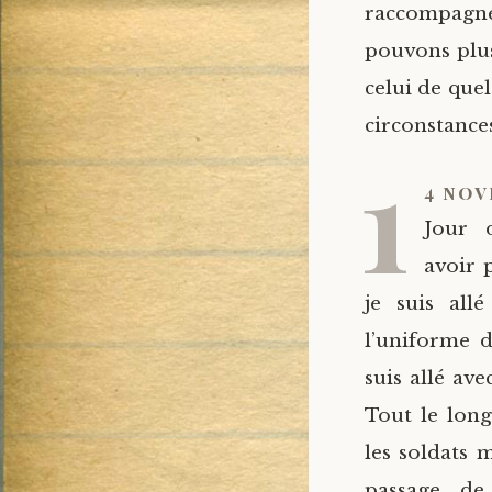
raccompagn
pouvons plus
celui de quel
circonstance
1
4 nov
Jour 
avoir p
je suis all
l’uniforme d
suis allé av
Tout le long
les soldats 
passage d