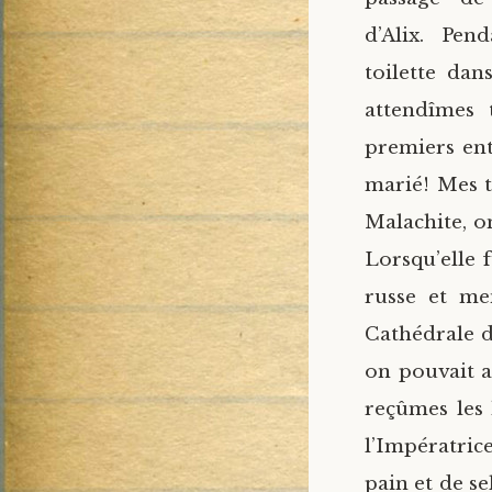
d’Alix. Pen
toilette dan
attendîmes 
premiers ent
marié! Mes t
Malachite, o
Lorsqu’elle 
russe et me
Cathédrale de
on pouvait 
reçûmes les
l’Impératric
pain et de s