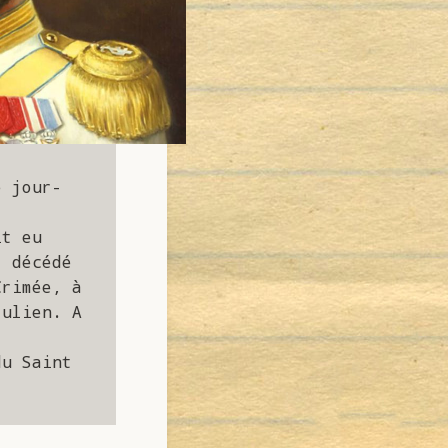
e jour-
t eu 
 décédé 
rimée, à 
ulien. A 
u Saint 