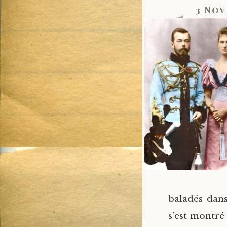
1
3 Nov
baladés dans
s’est montré 