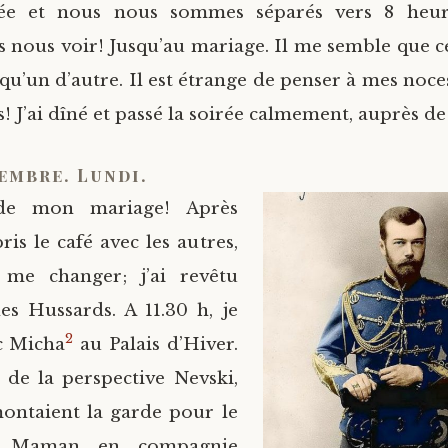
ée et nous nous sommes séparés vers 8 heur
 nous voir! Jusqu’au mariage. Il me semble que c
qu’un d’autre. Il est étrange de penser à mes noce
s! J’ai dîné et passé la soirée calmement, auprès 
embre. Lundi.
de mon mariage! Après
ris le café avec les autres,
é me changer; j’ai revêtu
es Hussards. A 11.30 h, je
2
ec Micha
au Palais d’Hiver.
 de la perspective Nevski,
montaient la garde pour le
e Maman en compagnie