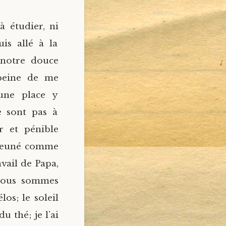
 étudier, ni
uis allé à la
 notre douce
e peine de me
’une place y
e sont pas à
 et pénible
jeuné comme
avail de Papa,
 nous sommes
os; le soleil
u thé; je l’ai