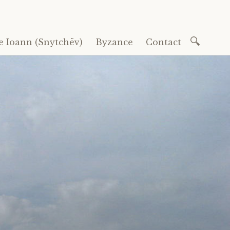
Recherc
e Ioann (Snytchëv)
Byzance
Contact