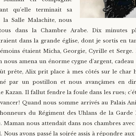
dant qu’elle terminait sa
s la Salle Malachite, nous
tous dans la Chambre Arabe. Dix minutes pl
raient dans la grande église, dont je sortis en 
émoins étaient Micha, Georgie, Cyrille et Serge. 
n nous amena un énorme cygne d’argent, cadeau d
fût prête, Alix prit place à mes côtés sur le char 
né par un postillon et nous avançâmes en dir
 Kazan. Il fallut fendre la foule dans les rues; c’ét
avancer! Quand nous somme arrivés au Palais Ani
 honneurs du Régiment des Uhlans de la Garde 
e. Maman nous attendait dans nos chambres avec 
el. Nous avons passé la soirée assis à répondre au