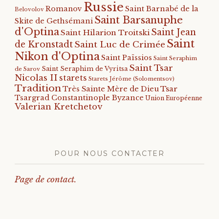
Russie
Romanov
Saint Barnabé de la
Belovolov
Saint Barsanuphe
Skite de Gethsémani
d'Optina
Saint Jean
Saint Hilarion Troitski
Saint
de Kronstadt
Saint Luc de Crimée
Nikon d'Optina
Saint Païssios
Saint Seraphim
Saint Tsar
Saint Seraphim de Vyritsa
de Sarov
Nicolas II
starets
Starets Jérôme (Solomentsov)
Tradition
Tsar
Très Sainte Mère de Dieu
Tsargrad Constantinople Byzance
Union Européenne
Valerian Kretchetov
POUR NOUS CONTACTER
Page de contact.