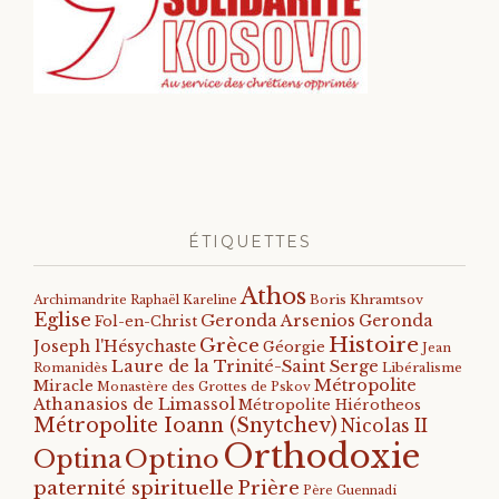
ÉTIQUETTES
Athos
Archimandrite Raphaël Kareline
Boris Khramtsov
Eglise
Geronda Arsenios
Geronda
Fol-en-Christ
Histoire
Grèce
Joseph l'Hésychaste
Géorgie
Jean
Laure de la Trinité-Saint Serge
Romanidès
Libéralisme
Métropolite
Miracle
Monastère des Grottes de Pskov
Athanasios de Limassol
Métropolite Hiérotheos
Métropolite Ioann (Snytchev)
Nicolas II
Orthodoxie
Optino
Optina
paternité spirituelle
Prière
Père Guennadi