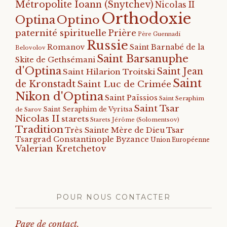
Métropolite Ioann (Snytchev)
Nicolas II
Orthodoxie
Optino
Optina
paternité spirituelle
Prière
Père Guennadi
Russie
Romanov
Saint Barnabé de la
Belovolov
Saint Barsanuphe
Skite de Gethsémani
d'Optina
Saint Jean
Saint Hilarion Troitski
Saint
de Kronstadt
Saint Luc de Crimée
Nikon d'Optina
Saint Païssios
Saint Seraphim
Saint Tsar
Saint Seraphim de Vyritsa
de Sarov
Nicolas II
starets
Starets Jérôme (Solomentsov)
Tradition
Tsar
Très Sainte Mère de Dieu
Tsargrad Constantinople Byzance
Union Européenne
Valerian Kretchetov
POUR NOUS CONTACTER
Page de contact.