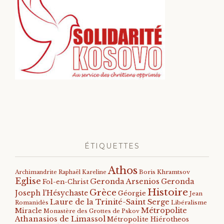
ÉTIQUETTES
Athos
Archimandrite Raphaël Kareline
Boris Khramtsov
Eglise
Geronda Arsenios
Geronda
Fol-en-Christ
Histoire
Grèce
Joseph l'Hésychaste
Géorgie
Jean
Laure de la Trinité-Saint Serge
Romanidès
Libéralisme
Métropolite
Miracle
Monastère des Grottes de Pskov
Athanasios de Limassol
Métropolite Hiérotheos