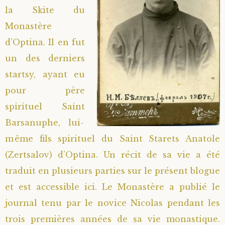
la Skite du
Saint Hilarion (Troïtski)
Saint Spyridon
Métropolite Zénobe (Majouga)
Archimandrite Adrien (Kirsanov)
Entretiens
Monastère
d’Optina. Il en fut
Saint Jean de Kronstadt
Archimandrite Alipi (Voronov)
Famille spirituelle
un des derniers
Saint Laurent de Tchernigov
Archimandrite Andronique (Loukach)
Portraits
startsy, ayant eu
pour père
Saint Nikon d’Optina
Archimandrite Athénogène (Agapov)
spirituel Saint
Barsanuphe, lui-
Saint Seraphim de Sarov
Higoumène Boris (Kramtsov)
même fils spirituel du Saint Starets Anatole
(Zertsalov) d’Optina. Un récit de sa vie a été
Saint Seraphim de Vyritsa
Bienheureuses et Staritsas
traduit en plusieurs parties sur le présent blogue
Saint Serge de Radonège
Bienheureuse Lioubouchka
Geronda Grigorios de Dochiariou
et est accessible
ici
. Le Monastère a publié le
journal tenu par le novice Nicolas pendant les
Saint Siméon (Jelnine)
Bienheureuse Maria Ivanovna
Archimandrite Hippolyte (Khaline)
trois premières années de sa vie monastique.