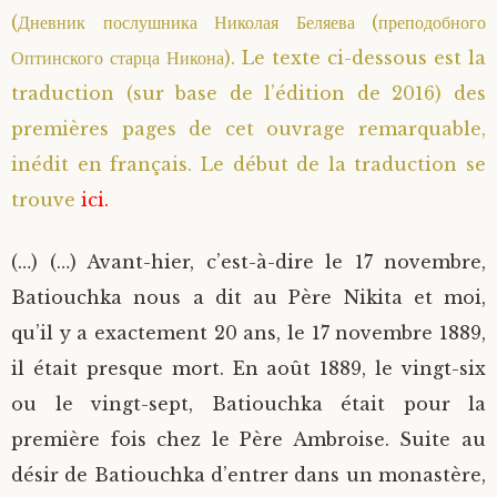
(Дневник послушника Николая Беляева (преподобного
Saint Sophrony l’Athonite
Staritsa Marie Makovkine
Archimandrite Lazare (Abachidzé)
Оптинского старца Никона). Le texte ci-dessous est la
traduction (sur base de l’édition de 2016) des
Sainte Xenia
Natalia de Vyritsa
Geronda Arsenios le Spiléote
premières pages de cet ouvrage remarquable,
Sainte Matrone de Moscou
Staritsa Anastasia
Gerondissa Makrina (Vassopoulou)
inédit en français. Le début de la traduction se
trouve
ici.
Archimandrite Nathanaël (Pospelov)
(…) (…) Avant-hier, c’est-à-dire le 17 novembre,
Père Héliodore
Batiouchka nous a dit au Père Nikita et moi,
qu’il y a exactement 20 ans, le 17 novembre 1889,
il était presque mort. En août 1889, le vingt-six
ou le vingt-sept, Batiouchka était pour la
première fois chez le Père Ambroise. Suite au
désir de Batiouchka d’entrer dans un monastère,