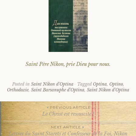
Saint Père Nikon, prie Dieu pour nous.
Posted in
Saint Nikon d'Optina
Tagged
Optina
,
Optino
,
Orthodoxie
,
Saint Barsanuphe d'Optina
,
Saint Nikon d'Optina
PREVIOUS ARTICLE
Le Christ est ressuscité !
Post
NEXT ARTICLE
Lettres du Saint Starets et Confesseur de la Foi, Nikon