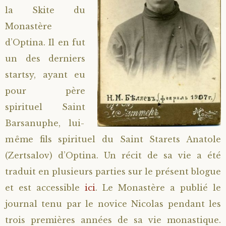
la Skite du
Saint Hilarion (Troïtski)
Saint Spyridon
Métropolite Zénobe (Majouga)
Archimandrite Adrien (Kirsanov)
Entretiens
Monastère
d’Optina. Il en fut
Saint Jean de Kronstadt
Archimandrite Alipi (Voronov)
Famille spirituelle
un des derniers
Saint Laurent de Tchernigov
Archimandrite Andronique (Loukach)
Portraits
startsy, ayant eu
pour père
Saint Nikon d’Optina
Archimandrite Athénogène (Agapov)
spirituel Saint
Barsanuphe, lui-
Saint Seraphim de Sarov
Higoumène Boris (Kramtsov)
même fils spirituel du Saint Starets Anatole
(Zertsalov) d’Optina. Un récit de sa vie a été
Saint Seraphim de Vyritsa
Bienheureuses et Staritsas
traduit en plusieurs parties sur le présent blogue
Saint Serge de Radonège
Bienheureuse Lioubouchka
Geronda Grigorios de Dochiariou
et est accessible
ici
. Le Monastère a publié le
journal tenu par le novice Nicolas pendant les
Saint Siméon (Jelnine)
Bienheureuse Maria Ivanovna
Archimandrite Hippolyte (Khaline)
trois premières années de sa vie monastique.