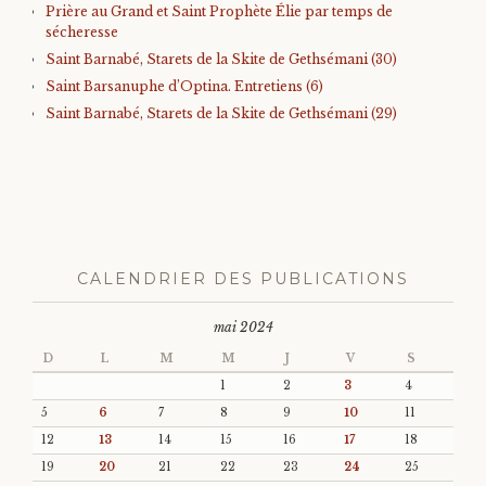
Prière au Grand et Saint Prophète Élie par temps de
sécheresse
Saint Barnabé, Starets de la Skite de Gethsémani (30)
Saint Barsanuphe d’Optina. Entretiens (6)
Saint Barnabé, Starets de la Skite de Gethsémani (29)
CALENDRIER DES PUBLICATIONS
mai 2024
D
L
M
M
J
V
S
1
2
3
4
5
6
7
8
9
10
11
12
13
14
15
16
17
18
19
20
21
22
23
24
25