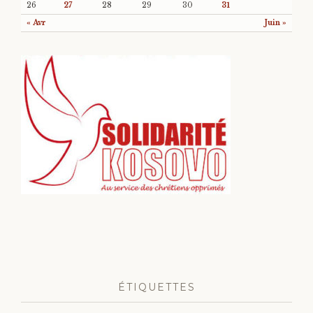
26
27
28
29
30
31
« Avr
Juin »
ÉTIQUETTES