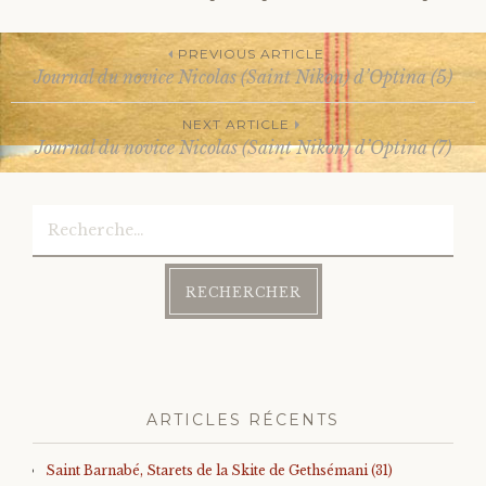
PREVIOUS ARTICLE
Journal du novice Nicolas (Saint Nikon) d’Optina (5)
Post
NEXT ARTICLE
Journal du novice Nicolas (Saint Nikon) d’Optina (7)
navigation
Rechercher :
ARTICLES RÉCENTS
Saint Barnabé, Starets de la Skite de Gethsémani (31)