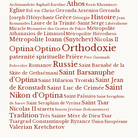
Athos
Archimandrite Raphaël Kareline
Boris Khramtsov
Eglise
Geronda Arsenios
Geronda
Fol-en-Christ
Histoire
Grèce
Joseph l'Hésychaste
Géorgie
Jean
Laure de la Trinité-Saint Serge
Romanidès
Libéralisme
Métropolite
Miracle
Monastère des Grottes de Pskov
Athanasios de Limassol
Métropolite Hiérotheos
Métropolite Ioann (Snytchev)
Nicolas II
Orthodoxie
Optino
Optina
paternité spirituelle
Prière
Père Guennadi
Russie
Romanov
Saint Barnabé de la
Belovolov
Saint Barsanuphe
Skite de Gethsémani
d'Optina
Saint Jean
Saint Hilarion Troitski
Saint
de Kronstadt
Saint Luc de Crimée
Nikon d'Optina
Saint Païssios
Saint Seraphim
Saint Tsar
Saint Seraphim de Vyritsa
de Sarov
Nicolas II
starets
Starets Jérôme (Solomentsov)
Tradition
Tsar
Très Sainte Mère de Dieu
Tsargrad Constantinople Byzance
Union Européenne
Valerian Kretchetov