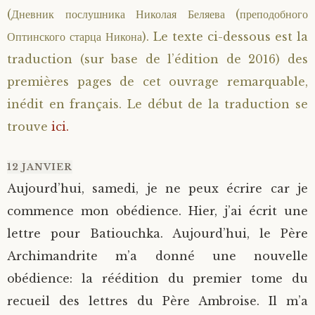
(Дневник послушника Николая Беляева (преподобного
Saint Sophrony l’Athonite
Staritsa Marie Makovkine
Archimandrite Lazare (Abachidzé)
Оптинского старца Никона). Le texte ci-dessous est la
traduction (sur base de l’édition de 2016) des
Sainte Xenia
Natalia de Vyritsa
Geronda Arsenios le Spiléote
premières pages de cet ouvrage remarquable,
Sainte Matrone de Moscou
Staritsa Anastasia
Gerondissa Makrina (Vassopoulou)
inédit en français. Le début de la traduction se
trouve
ici.
Archimandrite Nathanaël (Pospelov)
12 JANVIER
Père Héliodore
Aujourd’hui, samedi, je ne peux écrire car je
commence mon obédience. Hier, j’ai écrit une
lettre pour Batiouchka. Aujourd’hui, le Père
Archimandrite m’a donné une nouvelle
obédience: la réédition du premier tome du
recueil des lettres du Père Ambroise. Il m’a